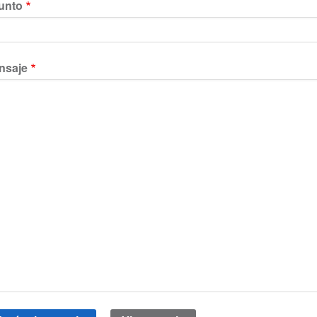
unto
nsaje