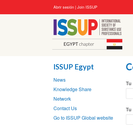
Pasar
User
Abrir sesión
Join ISSUP
al
account
contenido
menu
principal
C
ISSUP Egypt
Section
News
navigation
Tu
Knowledge Share
Network
Contact Us
Tu 
Go to ISSUP Global website