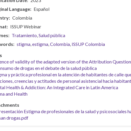
ication Date
2023
inal Language
Español
ntry
Colombia
mat
ISSUP Webinar
mes
Tratamiento
Salud pública
words
stigma
estigma
Colombia
ISSUP Colombia
s
ence of validity of the adapted version of the Attribution Questio
onsumo de drogas en el debate de la salud pública
gma y práctica profesional en la atención de habitantes de calle q
iones, creencias y actitudes de personal asistencial hacia habitan
al Health & Addiction: An Integrated Care in Latin America
ma and Health
achments
resentación Estigma de profesionales de la salud y psicosociales 
san drogas.pdf