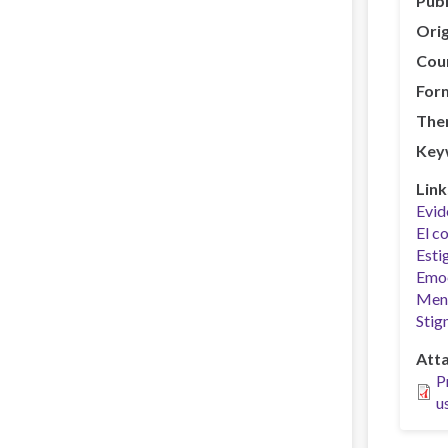
Publ
Orig
Cou
For
The
Key
Link
Evid
El c
Esti
Emoc
Ment
Stig
Att
P
u