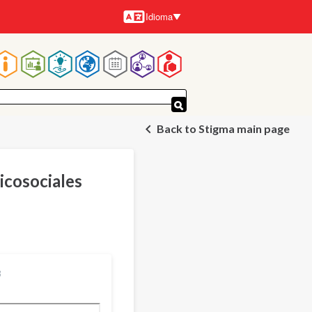
Idioma
Idiomas
Navegación
principal
Back to Stigma main page
icosociales
3