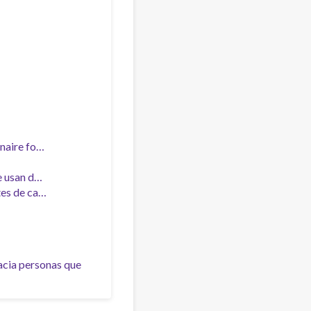
nnaire fo…
ue usan d…
tes de ca…
hacia personas que