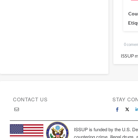
Cou
Etiq
0 comen
ISSUP m
CONTACT US
STAY CO
ISSUP is funded by the U.S. Dep
countering crime, illegal drugs, 