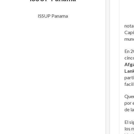
ISSUP Panama
nota
Capí
mun
En 2
cinc
Afg
Lan
part
faci
Quer
por 
de l
El s
los 