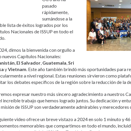
Italiano
pasado
Urdu
rápidamente,
Türkçe
sumándose a la
ble lista de éxitos logrados por los
tulos Nacionales de ISSUP en todo el
do.
024, dimos la bienvenida con orgullo a
o nuevos Capítulos Nacionales:
anistán
,
El Salvador
,
Guatemala
,
Sri
ka
y
Vietnam
. Este año también brindó más oportunidades para re
icularmente a nivel regional. Estas reuniones sirvieron como plata
litar los debates específicos de la región sobre la reducción de la
emos expresar nuestro más sincero agradecimiento a nuestros Ca
el increíble trabajo que hemos logrado juntos. Su dedicación y ent
a misión de ISSUP son verdaderamente admirables y merecedores d
iguiente video ofrece un breve vistazo a 2024 en solo 1 minuto y 4
momentos memorables que compartimos en todo el mundo, incluida