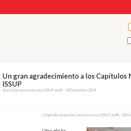
Un gran agradecimiento a los Capítulos 
ISSUP
Shared by James Harvey (ISSUP staff) -
18 Diciembre 2024
cciones
English
Originally posted by James Harvey (ISSUP staff) -
18 Di
Português
Pashto
Dari
Otro año ha