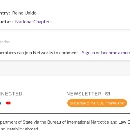
ntry
Reino Unido
uetas
National Chapters
tarios
embers can join Networks to comment –
Sign in
or
become a me
NNECTED
NEWSLETTER
Subscribe to the ISSUP Newsletter
artment of State via the Bureau of International Narcotics and Law 
and instability abroad.