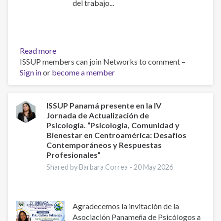
del trabajo...
Read more
about
ISSUP members can join Networks to comment –
ISSUP
Sign in
or
become a member
Panamá
participa
en
el
ISSUP Panamá presente en la IV
Jornada de Actualización de
Campamento
Psicología. “Psicología, Comunidad y
“Jóvenes
Bienestar en Centroamérica: Desafíos
Construyendo
Contemporáneos y Respuestas
un
Profesionales”
Mundo
Shared by Barbara Correa -
20 May 2026
Mejor”
Agradecemos la invitación de la
Asociación Panameña de Psicólogos a