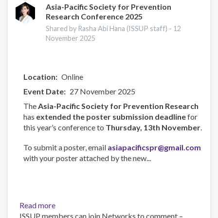
compromiso
Asia-Pacific Society for Prevention
Research Conference 2025
y
acción
Shared by Rasha Abi Hana (ISSUP staff) -
12
voluntaria
November 2025
Location
Online
Event Date
27 November 2025
The
Asia-Pacific Society for Prevention Research
has
extended the poster submission deadline
for
this year’s conference to
Thursday, 13th November
.
To submit a poster, email
asiapacificspr@gmail.com
with your poster attached by the new...
Read more
about
ISSUP members can join Networks to comment –
Asia-