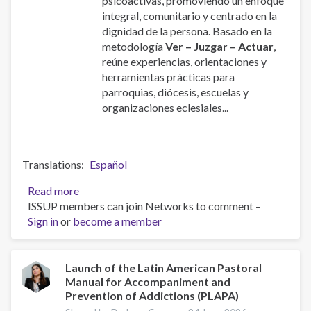
psicoactivas, promoviendo un enfoque
integral, comunitario y centrado en la
dignidad de la persona. Basado en la
metodología
Ver – Juzgar – Actuar
,
reúne experiencias, orientaciones y
herramientas prácticas para
parroquias, diócesis, escuelas y
organizaciones eclesiales...
Translations
Español
Read more
about
ISSUP members can join Networks to comment –
Manual
Sign in
or
become a member
de
la
Pastoral
Latinoamericana
Launch of the Latin American Pastoral
Manual for Accompaniment and
de
Prevention of Addictions (PLAPA)
Acompañamiento