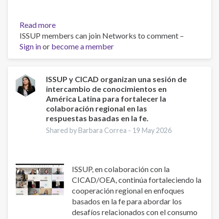
Read more
about
ISSUP members can join Networks to comment –
ISSUP
Sign in
or
become a member
Panamá
presente
en
la
ISSUP y CICAD organizan una sesión de
intercambio de conocimientos en
IV
América Latina para fortalecer la
Jornada
colaboración regional en las
de
respuestas basadas en la fe.
Actualización
Shared by Barbara Correa -
19 May 2026
de
Psicología.
“Psicología,
Comunidad
ISSUP, en colaboración con la
y
CICAD/OEA, continúa fortaleciendo la
Bienestar
cooperación regional en enfoques
en
basados ​​en la fe para abordar los
Centroamérica:
desafíos relacionados con el consumo
Desafíos