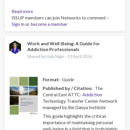
Read more
about
ISSUP members can join Networks to comment –
Policy
Sign in
or
become a member
Brief:
Scam
Centres
–
Work and Well-Being: A Guide for
Addiction Professionals
Combating
a
Shared by Hala Najm -
23 April 2026
Global
Phenomenon
Format
Guide
Published by / Citation
The
Central East ATTC-
Addiction
Technology Transfer Center Network
managed by the Danya Institute
This guide highlights the critical
importance of maintaining personal
well-being in a field that is both highly