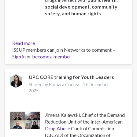
social development, community
safety, and human rights
...
Read more
about
ISSUP members can join Networks to comment –
ISSUP
Sign in
or
become a member
Chief
Executive
Addresses
the
UPC CORE training for Youth Leaders
78th
Shared by Barbara Correa -
19 December
Regular
2025
Session
of
CICAD
Jimena Kalawski, Chief of the Demand
Reduction Unit of the Inter-American
Drug Abuse
Control Commission
(CICAD) of the Organization of