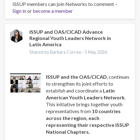
ISSUP members can join Networks to comment –
Strengthening
Sign in
or
become a member
Faith-
Based
Responses
to
ISSUP and OAS/CICAD Advance
Regional Youth Leaders Network in
Substance
Latin America
Use
and
Shared by Barbara Correa -
5 May 2026
Crime:
ISSUP
and
ISSUP and the OAS/CICAD
, continues
CICAD
to strengthen its joint efforts to
to
establish and coordinate a
Latin
Host
American Youth Leaders Network
.
Knowledge
This initiative brings together youth
Exchange
representatives from
10 countries
Session
across the region, each
in
representing their respective ISSUP
Latin
National Chapters.
America