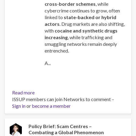
cross-border schemes
, while
cybercrime continues to grow, often
linked to
state-backed or hybrid
actors
. Drug markets are also shifting,
with
cocaine and synthetic drugs
increasing
, while trafficking and
smuggling networks remain deeply
entrenched.
A...
Read more
about
ISSUP members can join Networks to comment –
Global
Sign in
or
become a member
Organized
Crime
Index
2025
Policy Brief: Scam Centres –
Combating a Global Phenomenon
-