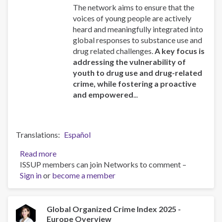
The network aims to ensure that the
voices of young people are actively
heard and meaningfully integrated into
global responses to substance use and
drug related challenges.
A key focus is
addressing the vulnerability of
youth to drug use and drug-related
crime, while fostering a proactive
and empowered
...
Translations
Español
Read more
about
ISSUP members can join Networks to comment –
ISSUP
Sign in
or
become a member
and
OAS/CICAD
Advance
Regional
Global Organized Crime Index 2025 -
Europe Overview
Youth