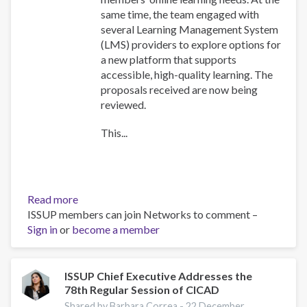
same time, the team engaged with
several Learning Management System
(LMS) providers to explore options for
a new platform that supports
accessible, high-quality learning. The
proposals received are now being
reviewed.
This...
Read more
about
ISSUP members can join Networks to comment –
Training
Sign in
or
become a member
Team
collaboration
ISSUP Chief Executive Addresses the
78th Regular Session of CICAD
Shared by Barbara Correa -
22 December