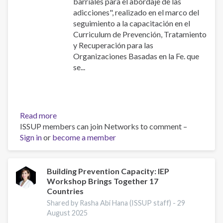
barriales para el abordaje de las
adicciones", realizado en el marco del
seguimiento a la capacitación en el
Curriculum de Prevención, Tratamiento
y Recuperación para las
Organizaciones Basadas en la Fe. que
se...
Read more
about
ISSUP members can join Networks to comment –
Una
Sign in
or
become a member
semana
llena
de
actividades
Building Prevention Capacity: IEP
Workshop Brings Together 17
desde
Countries
ISSUP
Capítulo
Shared by Rasha Abi Hana (ISSUP staff) -
29
August 2025
Panamá