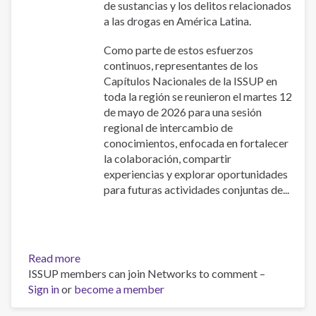
de sustancias y los delitos relacionados
Contemporáneos
a las drogas en América Latina.
y
Respuestas
Como parte de estos esfuerzos
Profesionales”
continuos, representantes de los
Capítulos Nacionales de la ISSUP en
toda la región se reunieron el martes 12
de mayo de 2026 para una sesión
regional de intercambio de
conocimientos, enfocada en fortalecer
la colaboración, compartir
experiencias y explorar oportunidades
para futuras actividades conjuntas de...
Read more
about
ISSUP members can join Networks to comment –
ISSUP
Sign in
or
become a member
y
CICAD