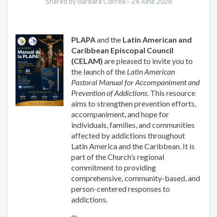
y
Shared by Barbara Correa -
24 June 2026
Prevención
de
las
PLAPA
and the
Latin American and
Adicciones
Caribbean Episcopal Council
(CELAM)
are pleased to invite you to
the launch of the
Latin American
Pastoral Manual for Accompaniment and
Prevention of Addictions
. This resource
aims to strengthen prevention efforts,
accompaniment, and hope for
individuals, families, and communities
affected by addictions throughout
Latin America and the Caribbean. It is
part of the Church’s regional
commitment to providing
comprehensive, community-based, and
person-centered responses to
addictions.