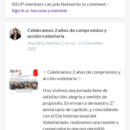
ISSUP members can join Networks to comment –
UPC
Sign in
or
become a member
CORE
training
for
Youth
Celebramos 2 años de compromiso y
acción voluntaria
Leaders
Shared by Barbara Correa -
11 December
2025
✨ Celebramos 2 años de compromiso y
acción voluntaria ✨
Hoy vivimos una jornada llena de
satisfacción, alegría y sentido de
propósito. En el marco de nuestro 2.º
aniversario de capítulo, y coincidiendo
con el Día Internacional del
Voluntariado, realizamos una reunión y
conversatorio que nos permitió