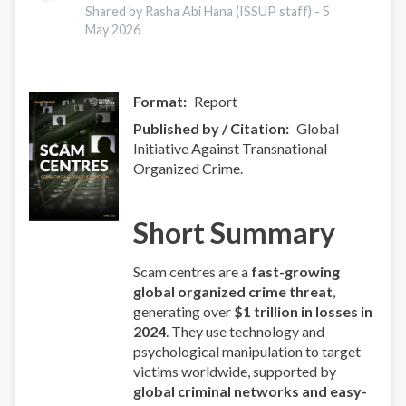
Europe
Shared by Rasha Abi Hana (ISSUP staff) -
5
Overview
May 2026
Format
Report
Published by / Citation
Global
Initiative Against Transnational
Organized Crime.
Short Summary
Scam centres are a
fast-growing
global organized crime threat
,
generating over
$1 trillion in losses in
2024
. They use technology and
psychological manipulation to target
victims worldwide, supported by
global criminal networks and easy-