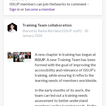
ISSUP members can join Networks to comment –
Work
Sign in
or
become a member
and
Well-
Being:
A
Training Team collaboration
Guide
Shared by Rasha Abi Hana (ISSUP staff) -
30
for
January 2026
Addiction
Professionals
A new chapter in training has begun at
ISSUP
. A new Training Team has been
formed with the goal of improving the
accessibility and relevance of ISSUP’s
training, while ensuring it reflects the
learning needs of members worldwide.
In the early months of its work, the
team carried out a training needs
assessment to better understand
members’ online learning needs. At the