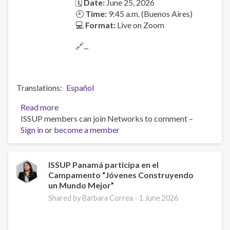
🗓
Date:
June 25, 2026
🕘
Time:
9:45 a.m. (Buenos Aires)
💻
Format:
Live on Zoom
🔗...
Translations
Español
Read more
about
ISSUP members can join Networks to comment –
Launch
Sign in
or
become a member
of
the
Latin
American
ISSUP Panamá participa en el
Campamento “Jóvenes Construyendo
Pastoral
un Mundo Mejor”
Manual
for
Shared by Barbara Correa -
1 June 2026
Accompaniment
and