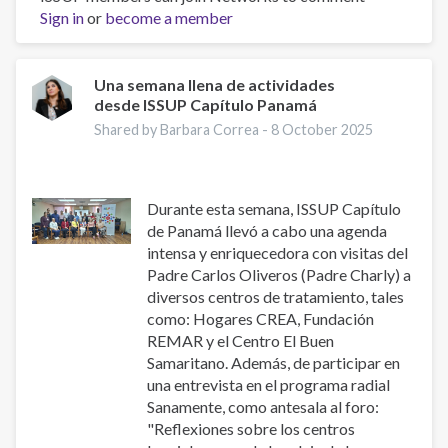
Sign in
or
become a member
Pacific
Society
for
Prevention
Una semana llena de actividades
desde ISSUP Capítulo Panamá
Research
Conference
Shared by Barbara Correa -
8 October 2025
2025
Durante esta semana, ISSUP Capítulo
de Panamá llevó a cabo una agenda
intensa y enriquecedora con visitas del
Padre Carlos Oliveros (Padre Charly) a
diversos centros de tratamiento, tales
como: Hogares CREA, Fundación
REMAR y el Centro El Buen
Samaritano. Además, de participar en
una entrevista en el programa radial
Sanamente, como antesala al foro:
"Reflexiones sobre los centros