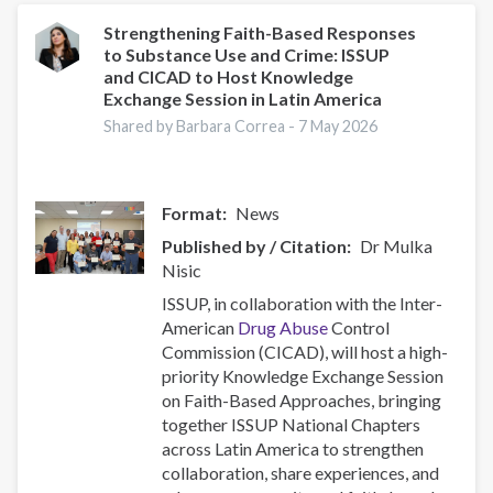
organizan
una
Strengthening Faith-Based Responses
to Substance Use and Crime: ISSUP
sesión
and CICAD to Host Knowledge
de
Exchange Session in Latin America
intercambio
Shared by Barbara Correa -
7 May 2026
de
conocimientos
en
América
Format
News
Latina
Published by / Citation
Dr Mulka
para
Nisic
fortalecer
la
ISSUP, in collaboration with the Inter-
colaboración
American
Drug Abuse
Control
regional
Commission (CICAD), will host a high-
en
priority Knowledge Exchange Session
las
on Faith-Based Approaches, bringing
respuestas
together ISSUP National Chapters
basadas
across Latin America to strengthen
en
collaboration, share experiences, and
la