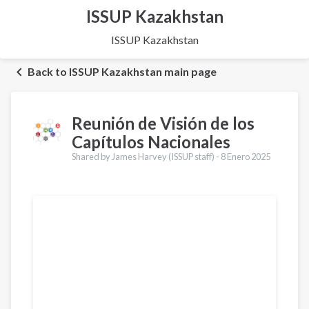
ISSUP Kazakhstan
ISSUP Kazakhstan
Back to ISSUP Kazakhstan main page
Reunión de Visión de los
Capítulos Nacionales
Shared by James Harvey (ISSUP staff) -
8 Enero 2025
Traducciones
English
Français
Português
العربية
Қазақ
Pусский
Pashto