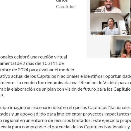
Pусский
Capítulos
Pashto
Dari
Bahasa Indonesia
Ελληνικά
Italiano
Urdu
Türkçe
onales celebró una reunión virtual
amental de 2 días del 10 al 11 de
embre de 2024 para evaluar el modelo
ativo actual de los Capítulos Nacionales e identificar oportunidad
imiento. La reunión fue denominada una "Reunión de Visión" para re
ral: la elaboración de un plan con visión de futuro para los Capítul
P.
quipo imaginó un escenario ideal en el que los Capítulos Nacionales
itados y un apoyo sólido para implementar proyectos impactantes ta
 regional en un entorno de recursos limitados. Este ejercicio pro
rencia para comprender el potencial de los Capítulos Nacionales y l