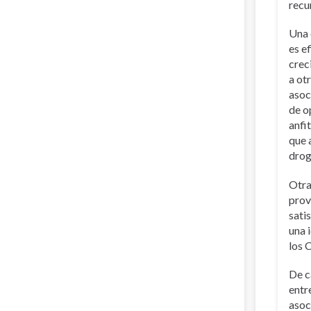
recu
Una 
es e
crec
a ot
asoc
de o
anfi
que 
drog
Otra
prov
sati
una 
los 
De c
entr
asoc