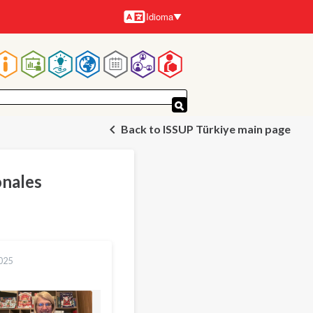
Idioma
Idiomas
Navegación
principal
Back to ISSUP Türkiye main page
onales
025