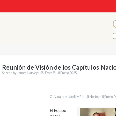
Reunión de Visión de los Capítulos Naci
Shared by James Harvey (ISSUP staff) -
8 Enero 2025
cciones
English
Originally posted by Radolf Nortey -
8 Enero 2
Français
Português
العربية
El Equipo
Қазақ
de los