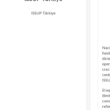
ISSUP Türkiye
Naci
fund
dici
oper
crec
cent
ISSU
El e
ilim
como
refe