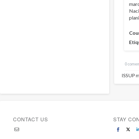
marc
Naci
plan
Cou
Etiq
0 comen
ISSUP m
CONTACT US
STAY CO