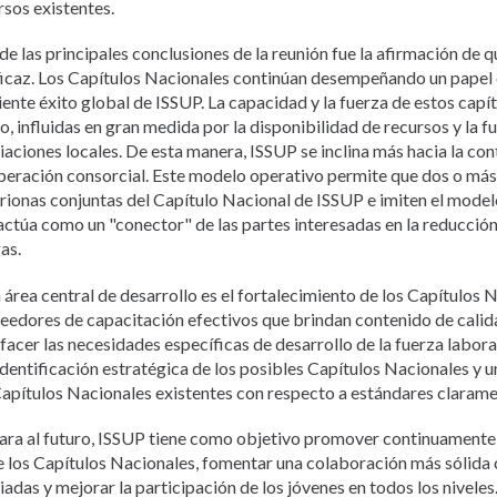
rsos existentes.
de las principales conclusiones de la reunión fue la afirmación de q
ficaz. Los Capítulos Nacionales continúan desempeñando un papel c
iente éxito global de ISSUP. La capacidad y la fuerza de estos capít
ro, influidas en gran medida por la disponibilidad de recursos y la f
iaciones locales. De esta manera, ISSUP se inclina más hacia la co
peración consorcial. Este modelo operativo permite que dos o más
trionas conjuntas del Capítulo Nacional de ISSUP e imiten el mode
actúa como un "conector" de las partes interesadas en la reducció
as.
 área central de desarrollo es el fortalecimiento de los Capítulos
eedores de capacitación efectivos que brindan contenido de cali
sfacer las necesidades específicas de desarrollo de la fuerza laboral
identificación estratégica de los posibles Capítulos Nacionales y 
Capítulos Nacionales existentes con respecto a estándares clarame
ara al futuro, ISSUP tiene como objetivo promover continuamente 
e los Capítulos Nacionales, fomentar una colaboración más sólida 
iadas y mejorar la participación de los jóvenes en todos los niveles.