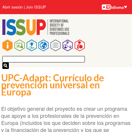
Idiomas
Pasar
User
Abrir sesión
Join ISSUP
Idioma
al
account
contenido
menu
principal
Main
navigation
UPC-Adapt: Currículo de
prevención universal en
Europa
El objetivo general del proyecto es crear un programa
que apoye a los profesionales de la prevención en
Europa (incluidos los que deciden sobre los programas
y la financiación de la prevención y los que se