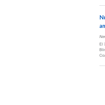
Nu
am
Ne
El 
Bli
Coa
Pa