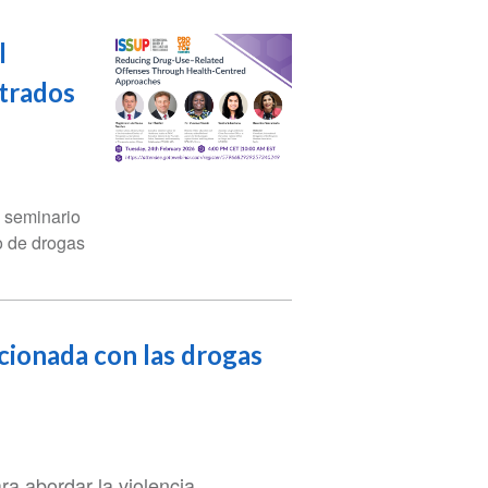
l
trados
 seminario
o de drogas
cionada con las drogas
a abordar la violencia