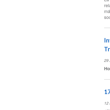
re
má
so
In
T
Ev
29 
Da
Ho
17
Ev
12
Da