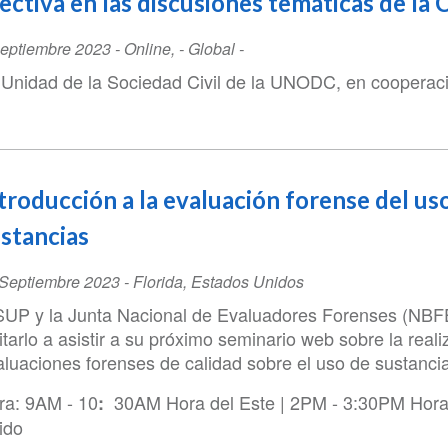
ectiva en las discusiones temáticas de la
ent
eptiembre 2023
-
Online
,
- Global -
te
 Unidad de la Sociedad Civil de la UNODC, en cooperac
troducción a la evaluación forense del us
stancias
ent
Septiembre 2023
-
Florida
,
Estados Unidos
te
SUP y la Junta Nacional de Evaluadores Forenses (NBF
itarlo a asistir a su próximo seminario web sobre la real
aluaciones forenses de calidad sobre el uso de sustanci
ra: 9AM - 10
30AM Hora del Este | 2PM - 3:30PM Hora
:
ido