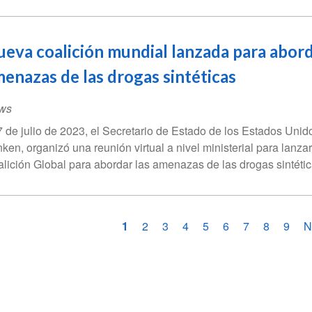
eva coalición mundial lanzada para abord
enazas de las drogas sintéticas
ws
7 de julio de 2023, el Secretario de Estado de los Estados Unid
nken, organizó una reunión virtual a nivel ministerial para lanza
lición Global para abordar las amenazas de las drogas sintétic
ginación
Página
1
Página
2
Página
3
Página
4
Página
5
Página
6
Página
7
Página
8
Pági
9
S
N
actual
p