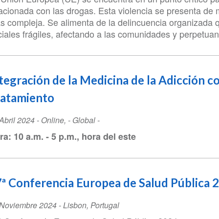
lacionada con las drogas. Esta violencia se presenta de
s compleja. Se alimenta de la delincuencia organizada 
ciales frágiles, afectando a las comunidades y perpetua
tegración de la Medicina de la Adicción c
ratamiento
ent
Abril 2024
-
Online
,
- Global -
te
ra: 10 a.m. - 5 p.m., hora del este
ª Conferencia Europea de Salud Pública 
ent
 Noviembre 2024
-
Lisbon
,
Portugal
te