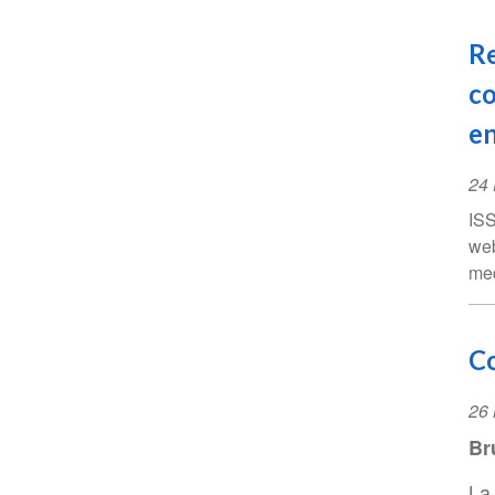
Re
c
en
Ev
24 
Da
ISS
web
med
Co
Ev
26
Da
Br
La