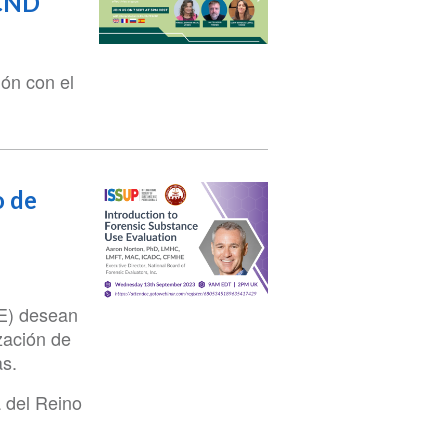
 CND
ión con el
o de
E) desean
ización de
as.
 del Reino