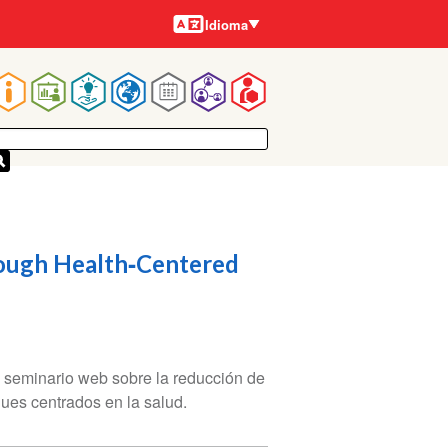
Idiomas
Idioma
Main
navigation
ough Health‑Centered
 seminario web sobre la reducción de
ues centrados en la salud.