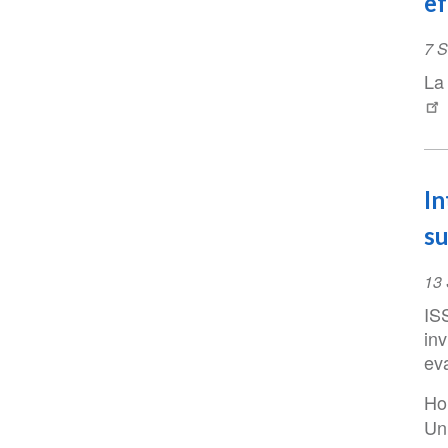
ef
Ev
7 S
Da
La
In
su
Ev
13 
Da
IS
inv
ev
Ho
Un