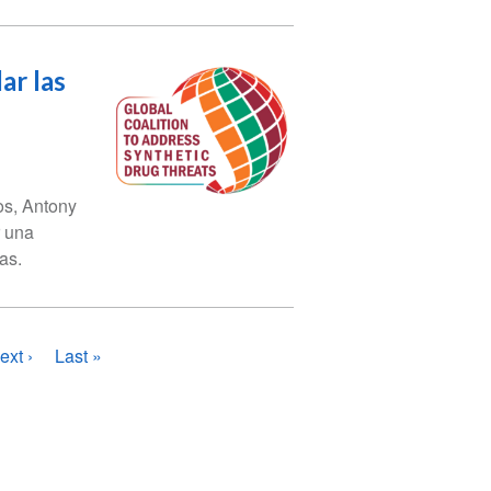
ar las
os, Antony
r una
as.
na
iguiente
ext ›
Última
Last »
ágina
página