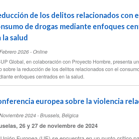
ducción de los delitos relacionados con e
onsumo de drogas mediante enfoques cen
 la salud
ent
Febrero 2026
- Online
te
UP Global, en colaboración con Proyecto Hombre, presenta un
 sobre la reducción de los delitos relacionados con el consum
iante enfoques centrados en la salud.
nferencia europea sobre la violencia rela
ent
 Noviembre 2024
-
Brussels
,
Bélgica
te
uselas, 26 y 27 de noviembre de 2024
 Unión Europea (UE) se encuentra en un punto crítico par