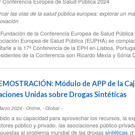
ª Conferencia Europea de Salud Pública 2024
car las olas de la salud pública europea: explorar un ma
novación
 Fundación de la Conferencia Europea de Salud Pública 
ociación Europea de Salud Pública (EUPHA) se compla
itarle a la 17ª Conferencia de la EPH en Lisboa, Portuga
esidentes de la Conferencia son Ricardo Mexia y Sónia D
EMOSTRACIÓN: Módulo de APP de la Caja 
ciones Unidas sobre Drogas Sintéticas
ent
Marzo 2024
-
Online
,
- Global -
te
bido a su capacidad para aprovechar los recursos, la exp
ctores público y privado, las asociaciones público-priva
spuestas al problema mundial de las drogas
sintéticas.