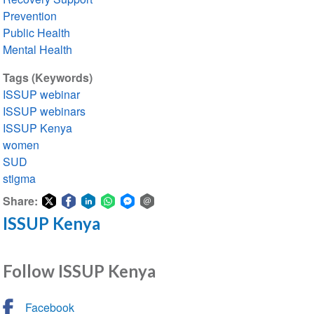
Prevention
Public Health
Mental Health
Tags (Keywords)
ISSUP webinar
ISSUP webinars
ISSUP Kenya
women
SUD
stigma
Share:
ISSUP Kenya
Share
Share
Share
Share
Share
Share
on
on
on
on
on
via
Twitter
Facebook
LinkedIn
WhatsApp
Facebook
email
Follow ISSUP Kenya
Messenger
Facebook