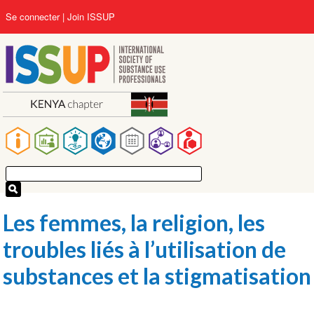
Aller
User
Se connecter
Join ISSUP
au
account
contenu
menu
principal
Main
navigation
Les femmes, la religion, les
troubles liés à l’utilisation de
substances et la stigmatisation