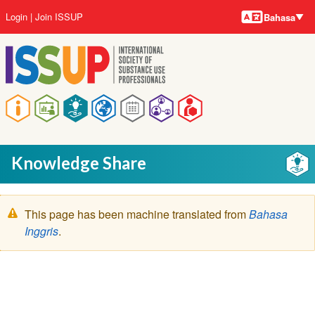
Bahasa-
Lompat
User
Login
Join ISSUP
Bahasa
bahasa
ke
account
isi
menu
utama
Main
navigation
Knowledge Share
Pesan
This page has been machine translated from
Bahasa
peringatan
Inggris
.