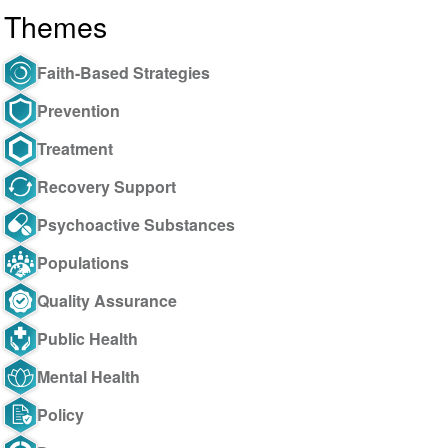
Themes
Faith-Based Strategies
Prevention
Treatment
Recovery Support
Psychoactive Substances
Populations
Quality Assurance
Public Health
Mental Health
Policy