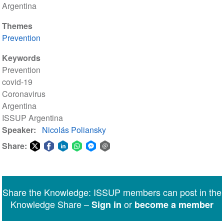
Argentina
Themes
Prevention
Keywords
Prevention
covid-19
Coronavirus
Argentina
ISSUP Argentina
Speaker
Nicolás Poliansky
Share:
Share
Share
Share
Share
Share
Share
on
on
on
on
on
via
Twitter
Facebook
LinkedIn
WhatsApp
Facebook
email
Share the Knowledge: ISSUP members can post in the
Messenger
Knowledge Share –
or
Sign in
become a member