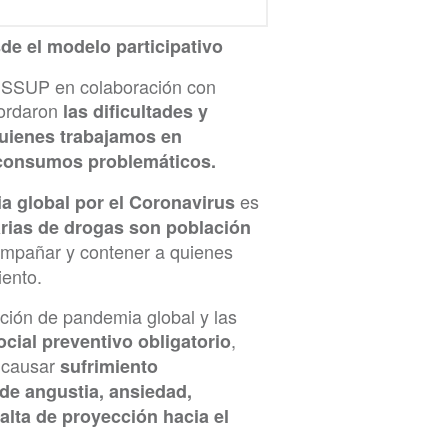
e el modelo participativo
e ISSUP en colaboración con
bordaron
las dificultades y
uienes trabajamos en
 consumos problemáticos.
es
a global por el Coronavirus
rias de drogas son población
ompañar y contener a quienes
iento.
ción de pandemia global y las
,
ocial preventivo obligatorio
e causar
sufrimiento
de angustia, ansiedad,
lta de proyección hacia el