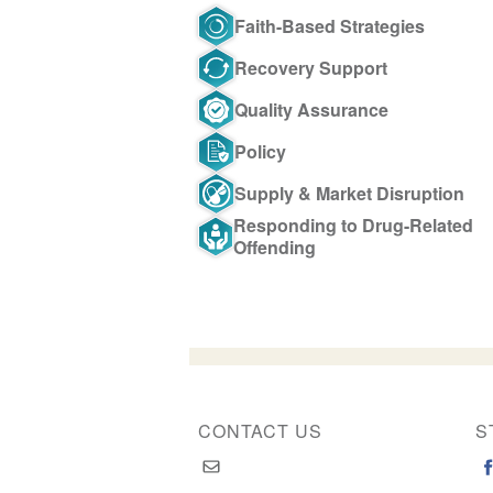
Faith-Based Strategies
Recovery Support
Quality Assurance
Policy
Supply & Market Disruption
Responding to Drug-Related
Offending
CONTACT US
S