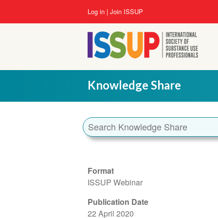
Skip
User
Log in
Join ISSUP
to
account
main
menu
content
Knowledge Share
Format
ISSUP Webinar
Publication Date
22 April 2020