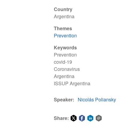
Country
Argentina
Themes
Prevention
Keywords
Prevention
covid-19
Coronavirus
Argentina
ISSUP Argentina
Speaker
Nicolás Poliansky
Share:
Share
Share
Share
Share