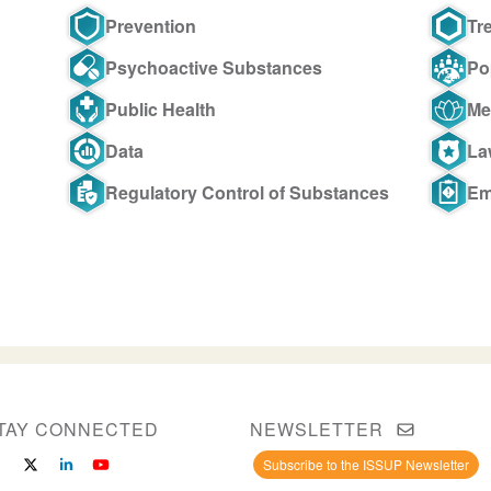
Prevention
Tr
Psychoactive Substances
Po
Public Health
Me
Data
La
Regulatory Control of Substances
Em
TAY CONNECTED
NEWSLETTER
Subscribe to the ISSUP Newsletter