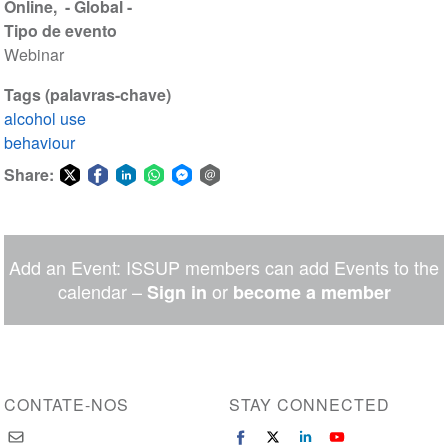
Online
- Global -
Tipo de evento
Webinar
Tags (palavras-chave)
alcohol use
behaviour
Share:
Share
Share
Share
Share
Share
Share
on
on
on
on
on
via
Twitter
Facebook
LinkedIn
WhatsApp
Facebook
email
Add an Event: ISSUP members can add Events to the
Messenger
calendar –
or
Sign in
become a member
CONTATE-NOS
STAY CONNECTED