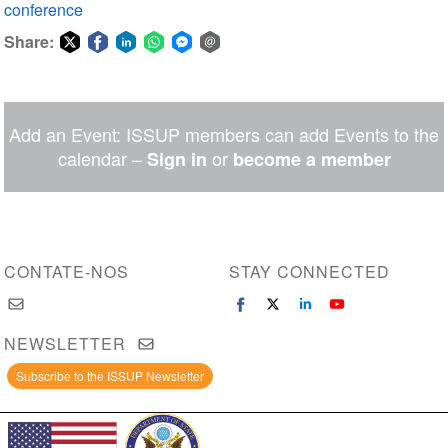
conference
Share:
Share
Share
Share
Share
Share
Share
on
on
on
on
on
via
Twitter
Facebook
LinkedIn
WhatsApp
Facebook
email
Add an Event: ISSUP members can add Events to the
Messenger
calendar –
or
Sign in
become a member
CONTATE-NOS
STAY CONNECTED
NEWSLETTER
Subscribe to the ISSUP Newsletter