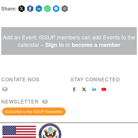
Share:
Share
Share
Share
Share
Share
Share
on
on
on
on
on
via
Twitter
Facebook
LinkedIn
WhatsApp
Facebook
email
Add an Event: ISSUP members can add Events to the
Messenger
calendar –
or
Sign in
become a member
CONTATE-NOS
STAY CONNECTED
NEWSLETTER
Subscribe to the ISSUP Newsletter