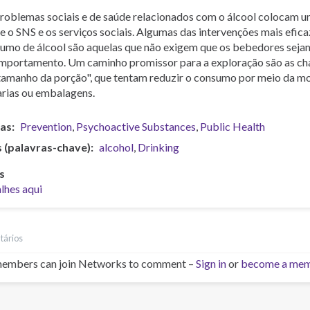
roblemas sociais e de saúde relacionados com o álcool colocam 
e o SNS e os serviços sociais. Algumas das intervenções mais efica
umo de álcool são aquelas que não exigem que os bebedores sej
mportamento. Um caminho promissor para a exploração são as ch
tamanho da porção", que tentam reduzir o consumo por meio da m
arias ou embalagens.
as
Prevention
Psychoactive Substances
Public Health
 (palavras-chave)
alcohol
Drinking
s
lhes aqui
tários
embers can join Networks to comment –
Sign in
or
become a me