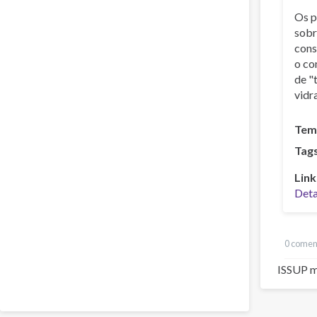
Os p
sobr
cons
o co
de "
vidr
Tem
Tags
Link
Deta
0 comen
ISSUP m