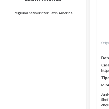
Regional network for Latin America
Origi
Dat
Cid
http
Tip
Idio
Junt
Shef
enqu