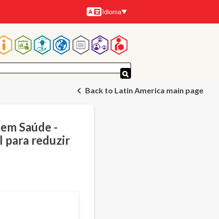
Idioma
Idiomas
Navegação
principal
Back to Latin America main page
em Saúde -
 para reduzir