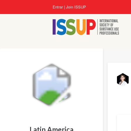
Pular
Entrar
Join ISSUP
para
o
conteúdo
principal
Tradu
Latin America