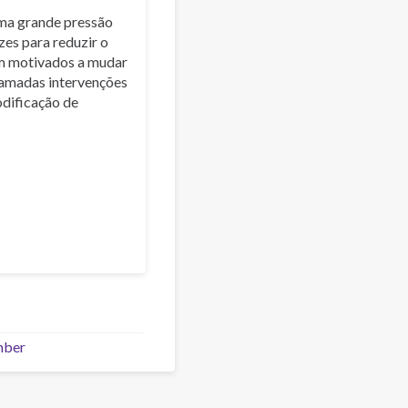
uma grande pressão
zes para reduzir o
am motivados a mudar
amadas intervenções
odificação de
mber