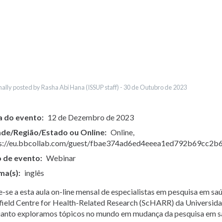
العربية
Українська
Қазақ
Pусский
Pashto
Bahasa Indonesia
Ελληνικά
nally posted by Rasha Abi Hana (ISSUP staff) -
30 de Outubro de 2023
a do evento
12 de Dezembro de 2023
ade/Região/Estado ou Online
Online,
s://eu.bbcollab.com/guest/fbae374ad6ed4eeea1ed792b69cc2b
o de evento
Webinar
ma(s)
inglês
e-se a esta aula on-line mensal de especialistas em pesquisa em s
field Centre for Health-Related Research (ScHARR) da Universida
anto exploramos tópicos no mundo em mudança da pesquisa em sa