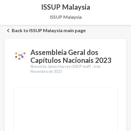
ISSUP Malaysia
ISSUP Malaysia
Back to ISSUP Malaysia main page
Assembleia Geral dos
Capítulos Nacionais 2023
Shared by James Harvey (ISSUP staff) -
6 de
Novembro de 2023
Traduções
English
Español
Қазақ
Pусский
Ελληνικά
Česky
Türkçe