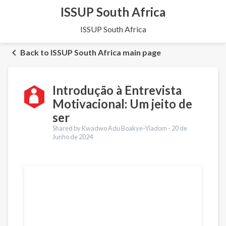
ISSUP South Africa
ISSUP South Africa
Back to ISSUP South Africa main page
Introdução à Entrevista
Motivacional: Um jeito de
ser
Shared by Kwadwo Adu Boakye-Yiadom -
20 de
Junho de 2024
Traduções
English
Français
العربية
Українська
Pashto