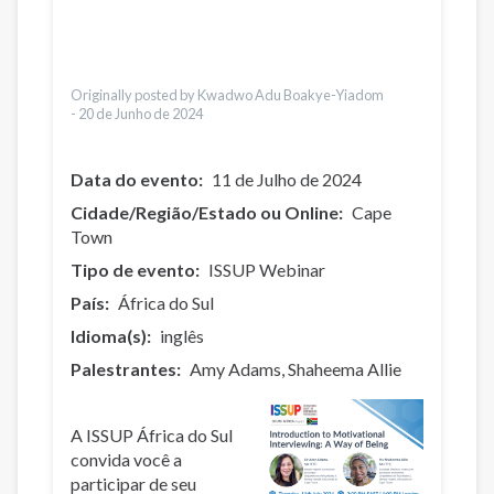
Bahasa Indonesia
Ελληνικά
Česky
Türkçe
Originally posted by Kwadwo Adu Boakye-Yiadom
-
20 de Junho de 2024
Data do evento
11 de Julho de 2024
Cidade/Região/Estado ou Online
Cape
Town
Tipo de evento
ISSUP Webinar
País
África do Sul
Idioma(s)
inglês
Palestrantes
Amy Adams
Shaheema Allie
A ISSUP África do Sul
convida você a
participar de seu