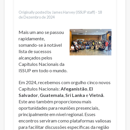
Urdu
Türkçe
Originally posted by James Harvey (ISSUP staff) -
18
de Dezembro de 2024
Mais um ano se passou
rapidamente,
somando-se à notável
lista de sucessos
alcançados pelos
Capítulos Nacionais da
ISSUP em todo o mundo.
Em 2024, recebemos com orgulho cinco novos
Capítulos Nacionais:
Afeganistão
,
El
Salvador
,
Guatemala
,
Sri Lanka
e
Vietnã
.
Este ano também proporcionou mais
oportunidades para reuniões presenciais,
principalmente em nível regional. Esses
encontros serviram como plataformas valiosas
para facilitar discussões específicas da região