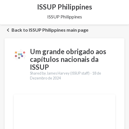
ISSUP Philippines
ISSUP Philippines
Back to ISSUP Philippines main page
Um grande obrigado aos
capítulos nacionais da
ISSUP
Shared by James Harvey (ISSUP staff) -
18 de
Dezembro de 2024
Traduções
English
Español
Pashto
Dari
Italiano