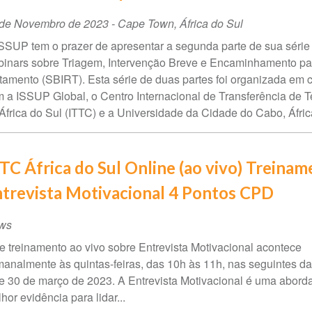
ta
 de Novembro de 2023
-
Cape Town
,
África do Sul
SSUP tem o prazer de apresentar a segunda parte de sua série
ento
inars sobre Triagem, Intervenção Breve e Encaminhamento pa
tamento (SBIRT). Esta série de duas partes foi organizada em 
 a ISSUP Global, o Centro Internacional de Transferência de 
África do Sul (ITTC) e a Universidade da Cidade do Cabo, Áfric
TC África do Sul Online (ao vivo) Treina
trevista Motivacional 4 Pontos CPD
ws
e treinamento ao vivo sobre Entrevista Motivacional acontece
analmente às quintas-feiras, das 10h às 11h, nas seguintes dat
e 30 de março de 2023. A Entrevista Motivacional é uma abor
hor evidência para lidar...