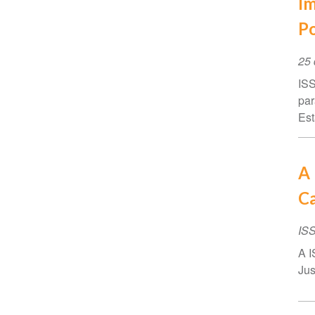
Im
Po
Da
25 
do
ISS
ev
par
Est
A 
Ca
IS
A I
Jus