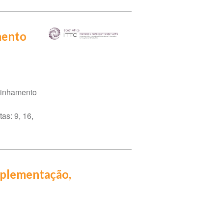
mento
minhamento
as: 9, 16,
mplementação,