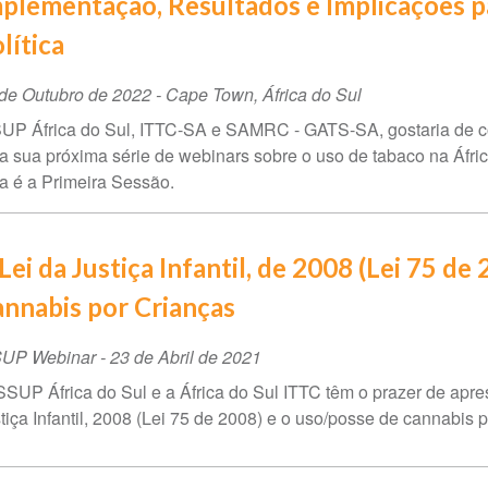
plementação, Resultados e Implicações p
lítica
ta
de Outubro de 2022
-
Cape Town
,
África do Sul
UP África do Sul, ITTC-SA e SAMRC - GATS-SA, gostaria de c
ento
a sua próxima série de webinars sobre o uso de tabaco na Áfric
a é a Primeira Sessão.
Lei da Justiça Infantil, de 2008 (Lei 75 d
nnabis por Crianças
SUP Webinar
-
23 de Abril de 2021
SSUP África do Sul e a África do Sul ITTC têm o prazer de apr
tiça Infantil, 2008 (Lei 75 de 2008) e o uso/posse de cannabis p