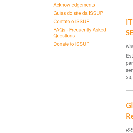
Acknowledgements
Guias do site da ISSUP
IT
Contate o ISSUP
FAQs - Frequently Asked
S
Questions
Donate to ISSUP
Ne
Est
par
sem
23,
Gl
Re
IS