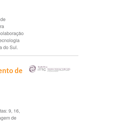
 de
ra
colaboração
Tecnologia
a do Sul.
mento de
as: 9, 16,
dagem de