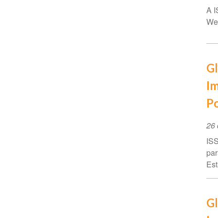
A I
Web
Gl
Im
Po
Da
26 
do
ISS
ev
par
Est
Gl