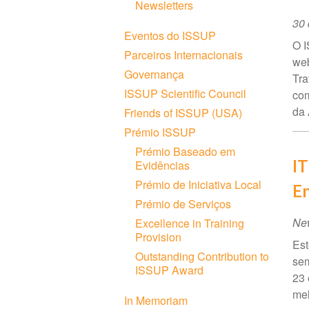
Newsletters
Da
30
Eventos do ISSUP
do
O I
Parceiros Internacionais
ev
web
Governança
Tra
ISSUP Scientific Council
com
da 
Friends of ISSUP (USA)
Prémio ISSUP
Prémio Baseado em
IT
Evidências
Prémio de Iniciativa Local
En
Prémio de Serviços
Ne
Excellence in Training
Provision
Est
Outstanding Contribution to
sem
ISSUP Award
23 
mel
In Memoriam