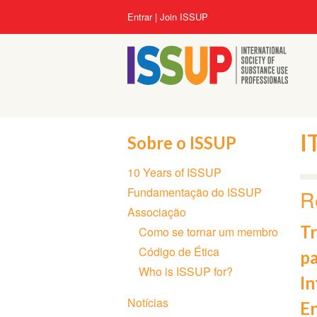
Pular
Menu
Entrar
Join ISSUP
para
da
o
conta
conteúdo
do
principal
usuário
I
Sobre o ISSUP
Seção
10 Years of ISSUP
de
Fundamentação do ISSUP
R
Navegação
Associação
Tr
Como se tornar um membro
Código de Ética
pa
Who is ISSUP for?
In
Notícias
E