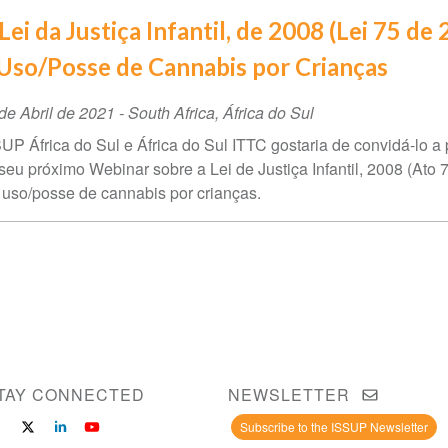
Lei da Justiça Infantil, de 2008 (Lei 75 de 
Uso/Posse de Cannabis por Crianças
ta
de Abril de 2021
-
South Africa
,
África do Sul
UP África do Sul e África do Sul ITTC gostaria de convidá-lo a p
ento
seu próximo Webinar sobre a Lei de Justiça Infantil, 2008 (Ato 
 uso/posse de cannabis por crianças.
TAY CONNECTED
NEWSLETTER
Subscribe to the ISSUP Newsletter