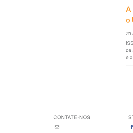
A 
o 
Da
23 
do
ISS
ev
de 
e o
CONTATE-NOS
S