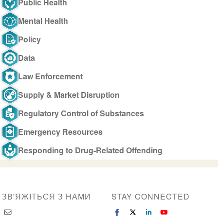
Public Health
Mental Health
Policy
Data
Law Enforcement
Supply & Market Disruption
Regulatory Control of Substances
Emergency Resources
Responding to Drug-Related Offending
ЗВ'ЯЖІТЬСЯ З НАМИ
STAY CONNECTED