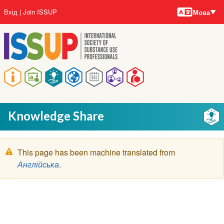
Мови
Перейти
User
Вхід
Join ISSUP
Мова
до
account
основного
menu
вмісту
Main
navigation
Knowledge Share
Попереджувальне
This page has been machine translated from
повідомлення
Англійська
.