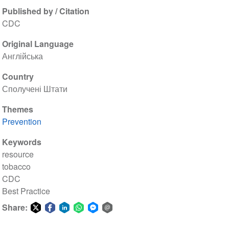
Published by / Citation
CDC
Original Language
Англійська
Country
Сполучені Штати
Themes
Prevention
Keywords
resource
tobacco
CDC
Best Practice
Share:
Share
Share
Share
Share
Share
Share