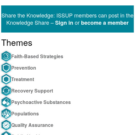
on
on
on
on
on
via
Twitter
Facebook
LinkedIn
WhatsApp
Facebook
email
Share the Knowledge: ISSUP members can post in the
Messenger
Knowledge Share –
or
Sign in
become a member
Themes
Faith-Based Strategies
Prevention
Treatment
Recovery Support
Psychoactive Substances
Populations
Quality Assurance