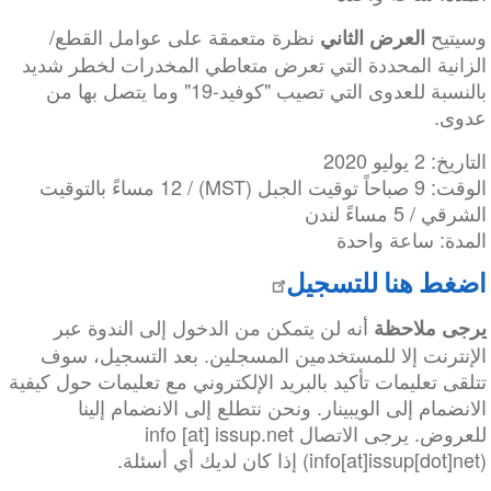
وسيتيح
نظرة متعمقة على عوامل القطع/
العرض الثاني
الزانية المحددة التي تعرض متعاطي المخدرات لخطر شديد
بالنسبة للعدوى التي تصيب "كوفيد-19" وما يتصل بها من
عدوى.
التاريخ: 2 يوليو 2020
الوقت: 9 صباحاً توقيت الجبل (MST) / 12 مساءً بالتوقيت
الشرقي / 5 مساءً لندن
المدة: ساعة واحدة
اضغط هنا للتسجيل
أنه لن يتمكن من الدخول إلى الندوة عبر
يرجى ملاحظة
الإنترنت إلا للمستخدمين المسجلين. بعد التسجيل، سوف
تتلقى تعليمات تأكيد بالبريد الإلكتروني مع تعليمات حول كيفية
الانضمام إلى الويبينار. ونحن نتطلع إلى الانضمام إلينا
للعروض. يرجى الاتصال
net
.
issup
[at]
info
(info[at]issup[dot]net)
إذا كان لديك أي أسئلة.