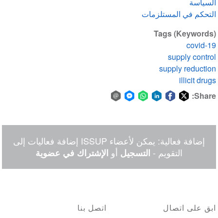
السياسة
التحكم في المستلزمات
Tags (Keywords)
covid-19
supply control
supply reduction
illicit drugs
Share:
Share
Share
Share
Share
Share
Share
via
on
on
on
on
on
Facebook
email
WhatsApp
LinkedIn
Facebook
Twitter
إضافة فعالية: يمكن لأعضاء ISSUP إضافة فعاليات إلى
Messenger
التقويم -
أو
التسجيل
الإشتراك في عضوية
ابق على اتصال
اتصل بنا