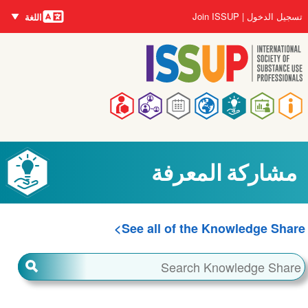
اللغات
تجاوز
User
تسجيل الدخول
Join ISSUP
اللغة
إلى
account
المحتوى
menu
الرئيسي
Main
navigation
مشاركة المعرفة
See all of the Knowledge Share