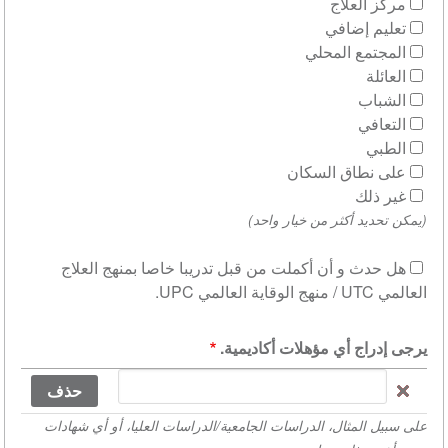
مركز العلاج
تعليم إضافي
المجتمع المحلي
العائلة
الشباب
التعافي
الطبي
على نطاق السكان
غير ذلك
(يمكن تحديد أكثر من خيار واحد)
هل حدث و أن أكملت من قبل تدريبا خاصا بمنهج العلاج
العالمي UTC / منهج الوقاية العالمي UPC.
إظها
يرجى إدراج أي مؤهلات أكاديمية.
يرجى
إدراج
على سبيل المثال، الدراسات الجامعية/الدراسات العليا، أو أي شهادات
أي