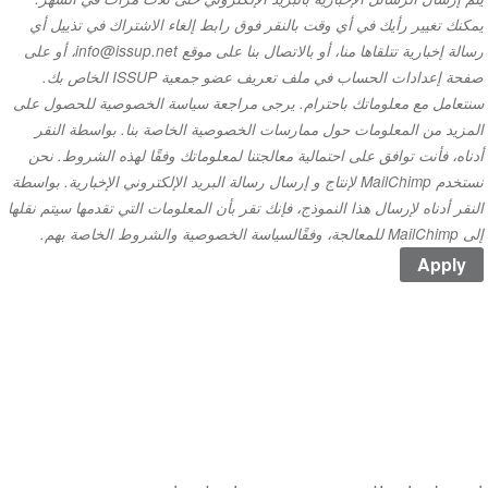
مكنك تغيير رأيك في أي وقت بالنقر فوق رابط إلغاء الاشتراك في تذييل أي
رسالة إخبارية تتلقاها منا، أو بالاتصال بنا على موقع info@issup.net، أو على
صفحة إعدادات الحساب في ملف تعريف عضو جمعية ISSUP الخاص بك.
نتعامل مع معلوماتك باحترام. يرجى مراجعة سياسة الخصوصية للحصول على
لمزيد من المعلومات حول ممارسات الخصوصية الخاصة بنا. بواسطة النقر
أدناه، فأنت توافق على احتمالية معالجتنا لمعلوماتك وفقًا لهذه الشروط. نحن
نستخدم MailChimp لإنتاج و إرسال رسالة البريد الإلكتروني الإخبارية. بواسطة
لنقر أدناه لإرسال هذا النموذج، فإنك تقر بأن المعلومات التي تقدمها سيتم نقلها
MailChimp للمعالجة، وفقًالسياسة الخصوصية والشروط الخاصة بهم.