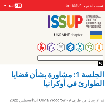
اللغات
تجاوز
User
تسجيل الدخول
Join ISSUP
اللغة
إلى
account
المحتوى
menu
الرئيسي
Main
navigation
الجلسة 1: مشاورة بشأن قضايا
الطوارئ في أوكرانيا
تم الإرسال من طرف Olivia Woodrow -
9 آب/أغسطس 2022