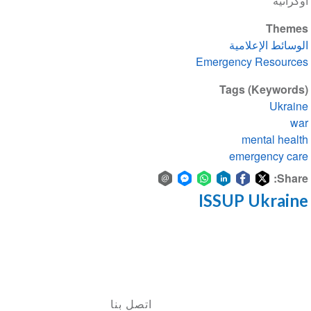
أوكرانية
Themes
الوسائط الإعلامية
Emergency Resources
Tags (Keywords)
Ukraine
war
mental health
emergency care
Share:
ISSUP Ukraine
Share
Share
Share
Share
Share
Share
via
on
on
on
on
on
Facebook
email
WhatsApp
LinkedIn
Facebook
Twitter
Messenger
اتصل بنا