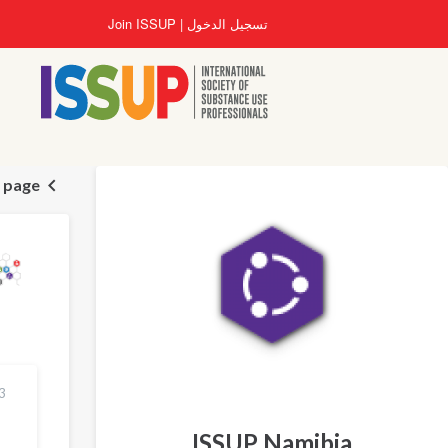
تجاوز
تسجيل الدخول
Join ISSUP
إلى
المحتوى
الرئيسي
 page
13 حزيرا
ISSUP Namibia