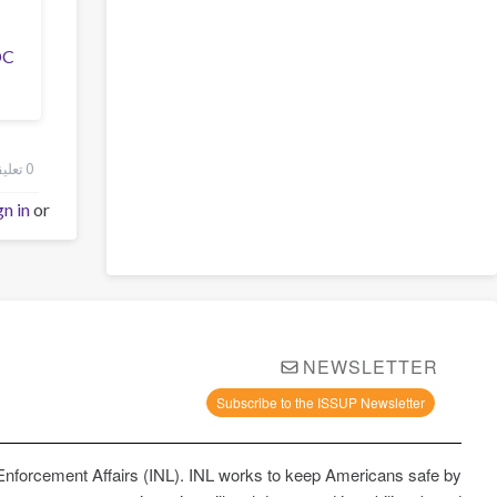
DC
0 تعليقات
gn in
or
NEWSLETTER
Subscribe to the ISSUP Newsletter
 Enforcement Affairs (INL). INL works to keep Americans safe by