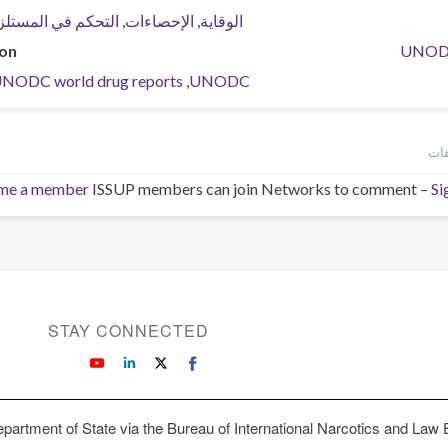
الوقاية
الإحصاءات
التحكم في المستل
ion
UNO
NODC world drug reports
UNODC
me a member
ISSUP members can join Networks to comment –
Si
STAY CONNECTED
partment of State via the Bureau of International Narcotics and Law