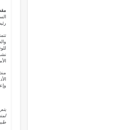
مقد
السي
رئيس
وال
للوق
الأم
الأد
وإعا
يتم 
طبية