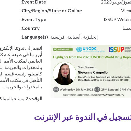
Event Date
Pусский
City/Region/State or Online
Vien
Indonesia
Ελληνικά
Event Type
ISSUP Webin
Česky
نمسا
Country
Urdu
إنجليزية
أسبانية
فرنسية
Language(s)
etnamese
انضم إلى ندوتنا الإلكترو
العالمي لمكتب الأمم ال
بالمخدرات والجريمة. س
كامبيلو، رئيسة قسم الو
التأهيل في مكتب الأمم 
بالمخدرات والجريمة.
الوقت:
2 مساء بالمملكة المتحدة | 3 مساء فيينا
تسجيل في الندوة عبر الإنترنت