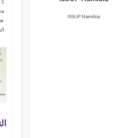
5 تموز/يوليو 2023
na
ISSUP Namibia
ar
ال
ال