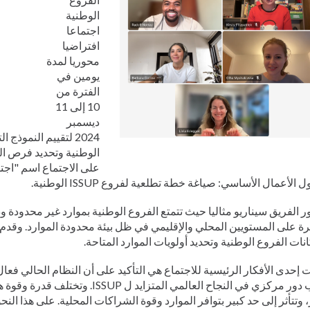
Pусский
الوطنية
Pashto
اجتماعا
Dari
افتراضيا
Indonesia
محوريا لمدة
Ελληνικά
يومين في
Italiano
الفترة من
Urdu
10 إلى 11
Türkçe
ديسمبر
2024 لتقييم النموذج
الوطنية وتحديد فرص ال
على الاجتماع اسم "اجت
 الأعمال الأساسي: صياغة خطة تطلعية لفروع ISSUP الوطنية.
 الفريق سيناريو مثاليا حيث تتمتع الفروع الوطنية بموارد غير محدودة ود
ة على المستويين المحلي والإقليمي في ظل بيئة محدودة الموارد. وقدم ه
نات الفروع الوطنية وتحديد أولويات الموارد المتاحة.
 إحدى الأفكار الرئيسية للاجتماع هي التأكيد على أن النظام الحالي فعا
لعب دور مركزي في النجاح العالمي المتزايد ل P