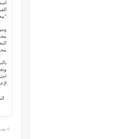
استم
"مح
ومن 
محتو
التح
محد
وتعز
اجتم
لإعا
ال
0 تعليقات