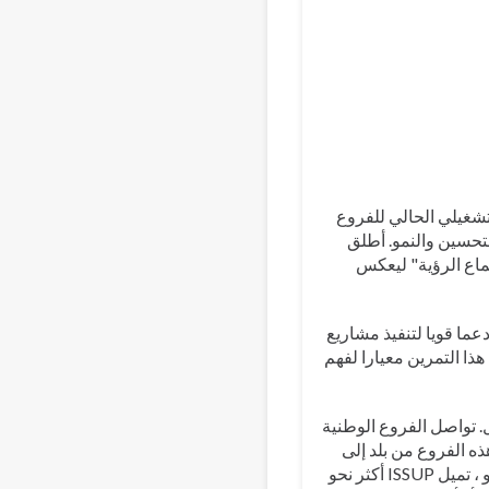
Bahasa 
 التشغيلي الحالي للفروع
تحسين والنمو. أطلق
ماع الرؤية" ليعكس
عما قويا لتنفيذ مشاريع
ذا التمرين معيارا لفهم
ل. تواصل الفروع الوطنية
ISSU. وتختلف قدرة وقوة هذه الفروع من بلد إلى
آخر، وتتأثر إلى حد كبير بتوافر الموارد وقوة الشراكات المحلية. على هذا النحو ، تميل ISSUP أكثر نحو