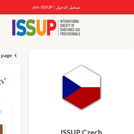
تجاوز
تسجيل الدخول
Join ISSUP
إلى
المحتوى
الرئيسي
n page
8 كانون الثاني/يناي
ISSUP Czech