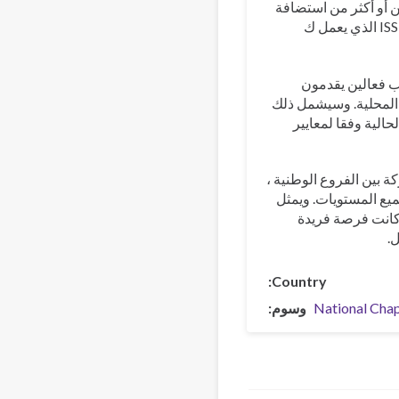
ن أو أكثر من استضافة
الفرع الوطني للبرنامج المشترك للمخدرات ومحاكاة النموذج العالمي ل ISSUP الذي يعمل ك
ب فعالين يقدمون
 المحلية. وسيشمل ذلك
حالية وفقا لمعايير
درات المشتركة بين الفروع الوطنية ،
يع المستويات. ويمثل
 كانت فرصة فريدة
.
Country
National Cha
وسوم