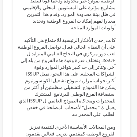
الوطنية بموارد غير محدودة ودعما قويا لتنفيذ
مشاريع مؤثرة على المستويين المحلي والإقليمي
في ظل بيئة محدودة الموارد. وقدم هذا التمرين
معيارا لفهم إمكانات الفروع الوطنية وتحديد
أولويات الموارد المتاحة.
كانت إحدى الأفكار الرئيسية للاجتماع هي التأكيد
على أن النظام الحالي فعال. تواصل الفروع الوطنية
لعب دور مركزي في النجاح العالمي المتزايد ل
ISSUP. وتختلف قدرة وقوة هذه الفروع من بلد إلى
آخر، وتتأثر إلى حد كبير بتوافر الموارد وقوة
الشراكات المحلية. على هذا النحو ، تميل ISSUP
أكثر نحو استمرارية نموذج تشغيل الكونسورتيوم.
يمكن هذا النموذج التشغيلي منظمتين أو أكثر من
استضافة الفرع الوطني للبرنامج المشترك
للمخدرات ومحاكاة النموذج العالمي ل ISSUP الذي
يعمل ك "محصل" لأصحاب المصلحة في خفض
الطلب على المخدرات.
ومن المجالات الأساسية الأخرى للتنمية تعزيز
الفروع الوطنية كمقدمي تدريب فعالين يقدمون