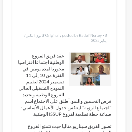
Bahasa Indonesia
Ελληνικά
Italiano
Urdu
Türkçe
Originally posted by Radolf Nortey -
8 كانون الثاني/
يناير 2025
عقد فريق الفروع
الوطنية اجتماعا افتراضيا
محوريا لمدة يومين في
الفترة من 10 إلى 11
ديسمبر 2024 لتقييم
النموذج التشغيلي الحالي
للفروع الوطنية وتحديد
فرص التحسين والنمو. أطلق على الاجتماع اسم
"اجتماع الرؤية" ليعكس جدول الأعمال الأساسي:
صياغة خطة تطلعية لفروع ISSUP الوطنية.
تصور الفريق سيناريو مثاليا حيث تتمتع الفروع