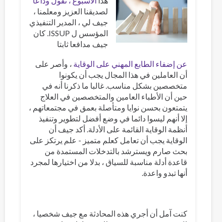
هذا
الأسبوع ، نقول وداعا
لصديقنا العزيز ومعلمنا ،
جيف لي ، المدير التنفيذي
المؤسس ل ISSUP. كان
جيف مدافعا ثابتا
عن إضفاء الطابع المهني على الوقاية
، وأصر على
أن العاملين في هذا المجال يجب أن يكونوا
متخصصين بشكل مناسب. غالبا ما ذكرنا أنه في
حين أن الأطباء العامين والمتخصصين في العلاج
يتمتعون بحسن نوايا ومتأصلة بعمق في مجتمعاتهم ،
إلا أنهم ليسوا دائما في وضع أفضل لتطوير وتنفيذ
أنظمة الوقاية القائمة على الأدلة. أكد جيف أن
الوقاية يجب أن تعامل كعلم متميز - علم يرتكز على
بحث صارم ويسترشد بالتدخلات المستمدة من
قاعدة أدلة مناسبة للسياق ، بدلا من اختيارها لمجرد
أنها تبدو واعدة.
كنت آمل أن أجري هذه المحادثة مع جيف شخصيا ،