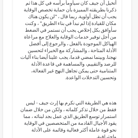
أتخيل أن جيف كان سيأومأ برأسه في كل هذا ثم
ذكرنا بطريقته المميزة بأن حماية تخصص الوقاية
يجب أن تظل أولوية. ربما قال ، "لن يكون هناك
مكان للقيادة إذا لم نبدأ في بناء الطريق" ، وكنت
سأوافق بكل إخلاص. يجب أن نستمر في الضغط
من أجل توفير خدمات الوقاية والعلاج مع مراعاة
الهياكل الموجودة بالفعل ، والرجوع إلى أفضل
الأدلة المتاحة ، والمشاركة مع الخبراء لتحسين
نهجنا. وبينما نمضي قدما، يجب علينا أيضا بناء آليات
للرصد والتقييم، والمساهمة في قاعدة الأدلة
المتنامية حتى يمكن تجاهل النهج غير الفعالة،
وتحسين التدخلات الواعدة.
هذه هي الطريقة التي نكرم بها إرث جيف - ليس
فقط من خلال تذكر كلماته ، ولكن من خلال ضمان
استمرار توسع الطريق الذي عمل بجد لبنائه ، مما
يقود الأجيال القادمة من المتخصصين في الوقاية
نحو قوة عاملة أكثر فعالية وقائمة على الأدلة
واحترافية.