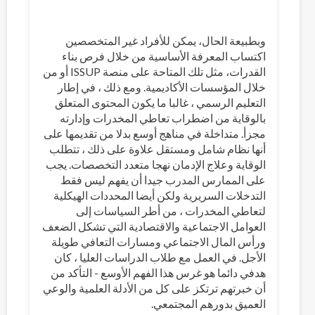
وبطبيعة الحال، يمكن للأفراد غير المتخصصين
اكتساب المعرفة الأساسية من خلال فرص بناء
القدرات، مثل تلك المتاحة على منصة ISSUP أو من
خلال المؤسسات الأكاديمية. ومع ذلك ، في إطار
التعليم الرسمي ، غالبا ما يكون المحتوى المتعلق
بالوقاية من اضطراب تعاطي المخدرات وإدارته
مجزأ. متداخلة في مناهج أوسع بدلا من تقديمها على
أنها نظام شامل ومستقل علاوة على ذلك ، تتطلب
الوقاية وعلاج الإدمان نهجا متعدد التخصصات. يجب
على الممارس المدرب جيدا أن يفهم ليس فقط
التدخلات السريرية ولكن أيضا المحددات الهيكلية
لتعاطي المخدرات ، من أطر السياسات إلى
العوامل الاجتماعية والاقتصادية التي تشكل الضعف
ورأس المال الاجتماعي ومسارات التعافي طويلة
الأجل. في العمل مع طلاب الدراسات العليا ، كان
هدفي دائما هو غرس هذا الفهم الأوسع - التأكد من
أن خبرتهم ترتكز على كل من الأدلة العلمية والوعي
العميق بدورهم المجتمعي.