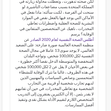
لكن صحته تدهورت ، وتعطلت محاولة زيارته في
المملكة المتحدة بسبب مضاعفات التأشيرة. لو
سنحت لي الفرصة ، لكنت سألته: ماذا نفعل في
الأماكن التي يوجد فيها بالفعل نقص في الموارد
البشرية للصحة العقلية واضطرابات تعاطي
المخدرات ، ناهيك عن المتخصصين المتفانين في
الوقاية؟ يرسم
أطلس الصحة النفسية لعام 2020 الصادر
عن
منظمة الصحة العالمية صورة صارخة: على الصعيد
العالمي، لا يوجد سوى 13 عاملا في مجال الصحة
النفسية لكل 100,000 شخص، وتواجه البلدان
المنخفضة والمتوسطة الدخل نقصا أكثر خطورة -
في بعض الأحيان لا يقل عن 2 لكل 100,000 شخص.
في هذه الظروف ، غالبا ما تترك الوقاية للنشطاء
المتحمسين وصانعي السياسات والمهنيين الذين
لديهم تجارب شخصية أو قريبة من التجارب
الشخصية مع تعاطي المخدرات. في حين أن تفانيهم
لا يقدر بثمن ، إلا أن الكثيرين يفتقرون إلى التدريب
المتخصص اللازم لتقييم الأدلة بشكل نقدي وتنفيذ
أفضل الممارسات.