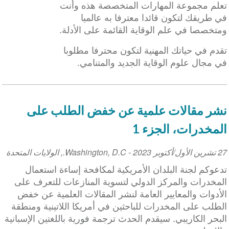
Date
تعلم مجموعة المهارات المتخصصة هذه وأنت
إن
في طريقك لتكون قائدا معترفا به عالميا
توافر
ومتخصصا في علم الوقاية القائمة على الأدلة.
العلاج
القائم
تقدم في حياتك المهنية لتكون محترفا مطلوبا
على
في مجال علوم الوقاية الجديد والمتنامي.
العلم
يتحسن
نشر مقالات علمية عن خفض الطلب على
المخدرات، الجزء 1
27 تشرين الأول/أكتوبر 2023
Event
-
Washington, D.C.
,
الولايات المتحدة
Date
تدعوكم لجنة البلدان الأمريكية لمكافحة إساءة استعمال
المخدرات والمركز الدولي لتسوية المنازعات للتعرف على
الأدوات والمعايير العامة لنشر المقالات العلمية عن خفض
الطلب على المخدرات للباحثين في أمريكا اللاتينية ومنطقة
البحر الكاريبي. سيقدم الحدث ترجمة فورية باللغتين الإسبانية