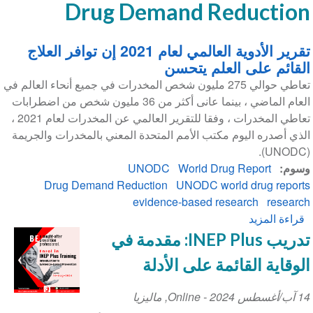
Drug Demand Reduction
تقرير الأدوية العالمي لعام 2021 إن توافر العلاج
القائم على العلم يتحسن
تعاطي حوالي 275 مليون شخص المخدرات في جميع أنحاء العالم في
العام الماضي ، بينما عانى أكثر من 36 مليون شخص من اضطرابات
تعاطي المخدرات ، وفقا للتقرير العالمي عن المخدرات لعام 2021 ،
الذي أصدره اليوم مكتب الأمم المتحدة المعني بالمخدرات والجريمة
(UNODC).
وسوم
World Drug Report
UNODC
Drug Demand Reduction
UNODC world drug reports
evidence-based research
research
قراءة المزيد
عن
تقرير
تدريب INEP Plus: مقدمة في
الأدوية
الوقاية القائمة على الأدلة
العالمي
لعام
14 آب/أغسطس 2024
Event
-
Online
,
ماليزيا
2021