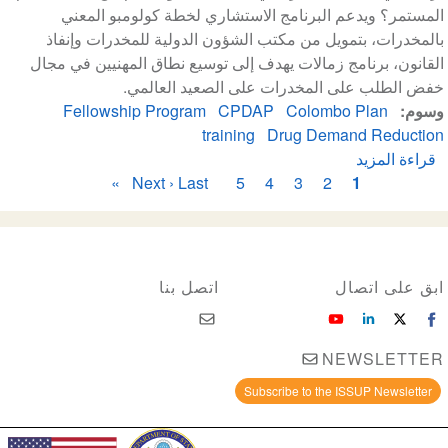
الإدمان
المستمر؟ ويدعم البرنامج الاستشاري لخطة كولومبو المعني
المدربين
بالمخدرات، بتمويل من مكتب الشؤون الدولية للمخدرات وإنفاذ
في
القانون، برنامج زمالات يهدف إلى توسيع نطاق المهنيين في مجال
بوتسوانا
خفض الطلب على المخدرات على الصعيد العالمي.
وسوم
Colombo Plan
CPDAP
Fellowship Program
training
Drug Demand Reduction
قراءة المزيد
عن
ترقيم
1
تقدم
2
الصفحة
3
الصفحة
4
الصفحة
5
الصفحة
الصفحة
Last »
الصفحة
Next ›
الصفحة
الصفحات
بطلب
الحاليّة
التالية
الأخيرة
للحصول
على
برنامج
ابق على اتصال
اتصل بنا
زمالة
خطة
كولومبو
NEWSLETTER
Subscribe to the ISSUP Newsletter