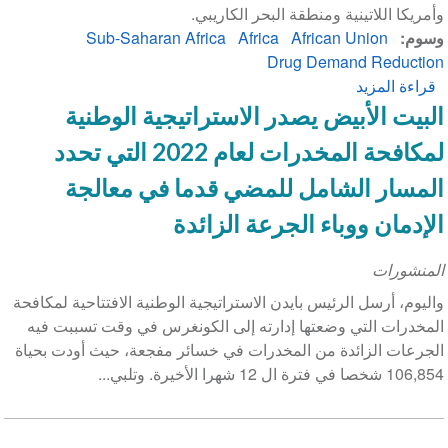
وأمريكا اللاتينية ومنطقة البحر الكاريبي.
وسوم
African Union
Africa
Sub-Saharan Africa
Drug Demand Reduction
قراءة المزيد
عن
الاتحاد
البيت الأبيض يصدر الاستراتيجية الوطنية
الأفريقي
لمكافحة المخدرات لعام 2022 التي تحدد
يطلق
الحوار
المسار الشامل للمضي قدما في معالجة
العالمي
الإدمان ووباء الجرعة الزائدة
بشأن
خفض
المنشورات
الطلب
على
واليوم، أرسل الرئيس بايدن الاستراتيجية الوطنية الافتتاحية لمكافحة
المخدرات
المخدرات التي وضعتها إدارته إلى الكونغرس في وقت تسببت فيه
الجرعات الزائدة من المخدرات في خسائر مفجعة، حيث أودت بحياة
106,854 شخصا في فترة ال 12 شهرا الأخيرة. وتلبي...