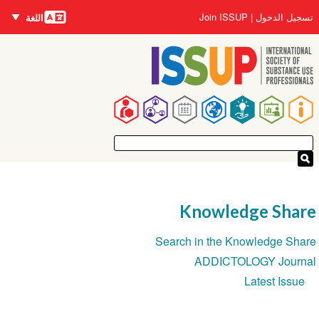
اللغات
تجاوز
User
تسجيل الدخول
Join ISSUP
اللغة
إلى
account
المحتوى
menu
الرئيسي
Main
navigation
Knowledge Share
Section
Search in the Knowledge Share
navigation
ADDICTOLOGY Journal
Latest Issue