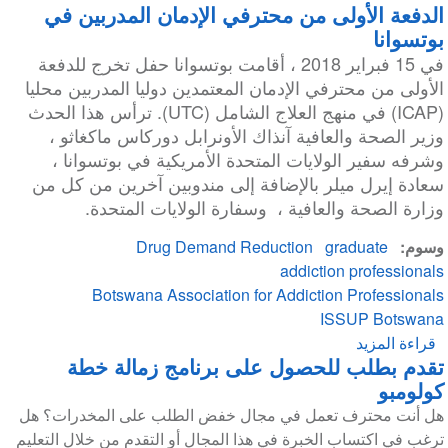
الدفعة الأولى من محترفي الإدمان المدربين في
بوتسوانا
في 15 فبراير 2018 ، أقامت بوتسوانا حفل تخرج للدفعة
الأولى من محترفي الإدمان المعتمدين دوليا المدربين محليا
(ICAP) في منهج العلاج الشامل (UTC). ترأس هذا الحدث
وزير الصحة والعافية آنذاك الأونرابل دوركاس ماكغاثو ،
وشرفه سفير الولايات المتحدة الأمريكية في بوتسوانا ،
سعادة إيرل ميلر بالإضافة إلى مندوبين آخرين من كل من
وزارة الصحة والعافية ، وسفارة الولايات المتحدة.
وسوم
graduate
Drug Demand Reduction
addiction professionals
Botswana Association for Addiction Professionals
ISSUP Botswana
قراءة المزيد
عن
تقدم بطلب للحصول على برنامج زمالة خطة
الدفعة
كولومبو
الأولى
من
هل أنت محترف تعمل في مجال خفض الطلب على المخدرات؟ هل
محترفي
ترغب في اكتساب الخبرة في هذا المجال أو التقدم من خلال التعليم