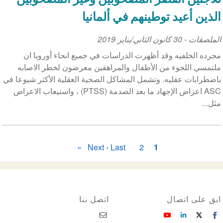
الذين أعيد توطينهم في ألمانيا
الملصقات
-
30 كانون الثاني/يناير 2019
مجرده الخلفيه وقد أظهرت الدراسات في جميع انحاء أوروبا ان
ملتمسي اللجوء من الأطفال والمراهقين معرضون لخطر الاصابه
باضطرابات عقليه. وتشمل المشاكل الصحية العقلية الأكثر شيوعا في
ASC اعراض الإجهاد ما بعد الصدمة (PTSS) ، واستيعاب الاعراض
مثل...
ترقيم
1
2
الصفحة
الصفحة
Last »
الصفحة
Next ›
الصفحة
الصفحات
الحاليّة
التالية
الأخيرة
ابق على اتصال
اتصل بنا