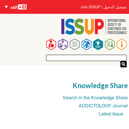
اللغات
تجاوز
User
تسجيل الدخول
Join ISSUP
اللغة
إلى
account
المحتوى
menu
الرئيسي
Main
navigation
Knowledge Share
Section
Search in the Knowledge Share
navigation
ADDICTOLOGY Journal
Latest Issue