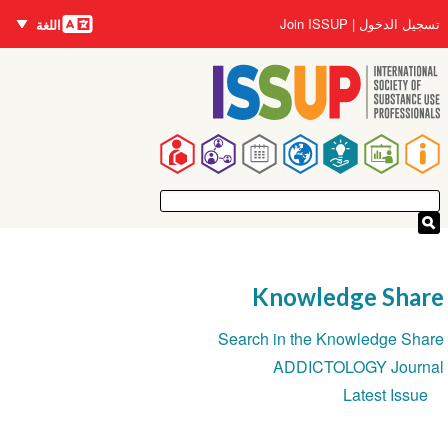
اللغات
تجاوز
User
تسجيل الدخول
Join ISSUP
اللغة
إلى
account
المحتوى
menu
الرئيسي
Main
navigation
Knowledge Share
Section
Search in the Knowledge Share
navigation
ADDICTOLOGY Journal
Latest Issue