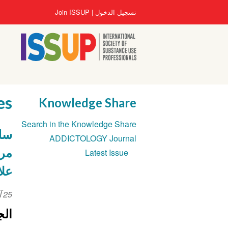
تجاوز
User
تسجيل الدخول
Join ISSUP
إلى
account
المحتوى
menu
الرئيسي
es
Knowledge Share
Section
Search in the Knowledge Share
navigation
سلس
ADDICTOLOGY Journal
مرح
Latest Issue
علا
25 آذار/مارس 2022
ent
ate