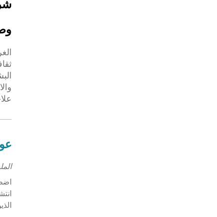
شرق 
وص
الغ
ثقاف
البش
والا
علا
عوا
الم
انتش
الذي