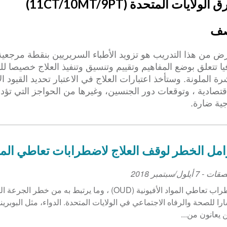
الولايات المتحدة (11CT/10MT/9PT)
ف
رض من هذا التدريب هو تزويد الأطباء السريريين بنقطة مرجعي
يا تتعلق بوضع المفاهيم وتقييم وتنسيق وتنفيذ العلاج خصيصا ل
رة الملونة. وستأخذ اعتبارات العلاج في الاعتبار تحديد القيود ال
قتصادية ، وتوقعات دور الجنسين، وغيرها من الحواجز التي تؤدي
جية ضارة.
مل الخطر لوقف العلاج لاضطرابات تعاطي المواد
لصقات
-
7 أيلول/سبتمبر 2018
اضطراب تعاطي المواد الأفيونية (OUD) ، وما يرتبط به 
ارا للصحة والرفاه الاجتماعي في الولايات المتحدة. الدواء، مثل البوبرين
ن يعانون من...