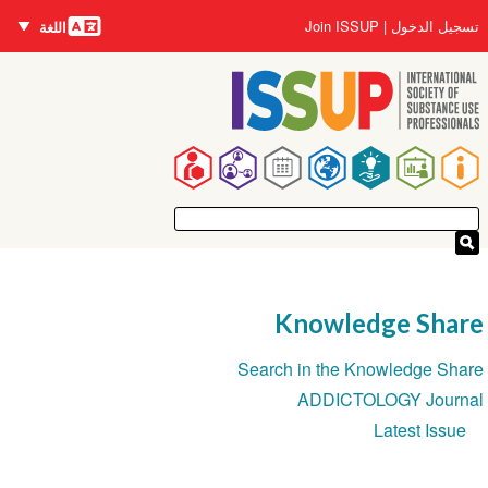
اللغات
تجاوز
User
تسجيل الدخول
Join ISSUP
اللغة
إلى
account
المحتوى
menu
الرئيسي
Main
navigation
Knowledge Share
Section
Search in the Knowledge Share
navigation
ADDICTOLOGY Journal
Latest Issue