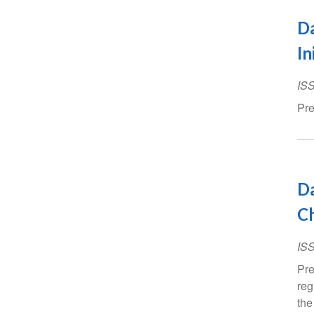
Da
In
IS
Pre
Da
Ch
IS
Pre
reg
the