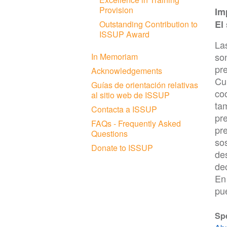
Provision
Im
El
Outstanding Contribution to
ISSUP Award
La
son
In Memoriam
pr
Acknowledgements
Cu
Guías de orientación relativas
co
al sitio web de ISSUP
ta
Contacta a ISSUP
pr
FAQs - Frequently Asked
pr
Questions
sos
Donate to ISSUP
de
dec
En
pue
Sp