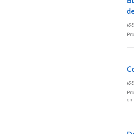
Bu
de
IS
Pre
Co
IS
Pre
on 