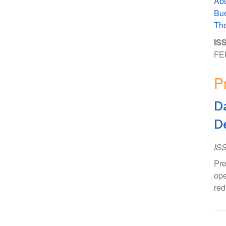
Ab
Bue
The
ISS
FE
P
Da
De
IS
Pre
ope
red