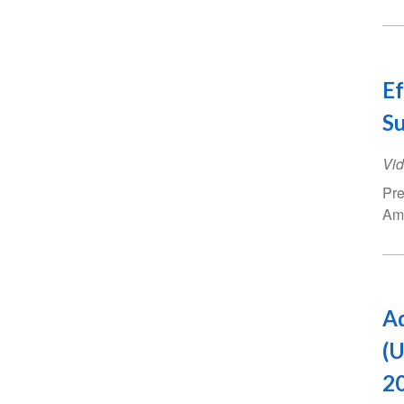
Ef
Su
Vid
Pre
Ame
Ad
(U
2