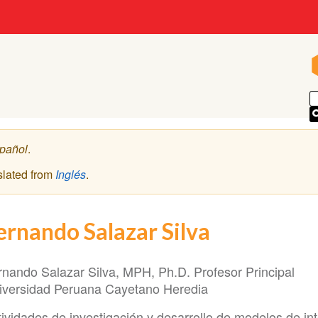
pañol
.
slated from
Inglés
.
ernando Salazar Silva
rnando Salazar Silva, MPH, Ph.D. Profesor Principal
iversidad Peruana Cayetano Heredia
ividades de investigación y desarrollo de modelos de int