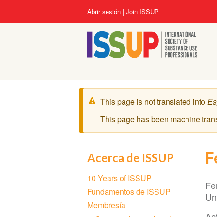
Pasar
User
Abrir sesión
Join ISSUP
al
account
contenido
menu
principal
Mensaje
This page is not translated into
Es
de
This page has been machine tran
advertencia
F
Acerca de ISSUP
Section
10 Years of ISSUP
navigation
Fe
Fundamentos de ISSUP
Un
Membresía
Act