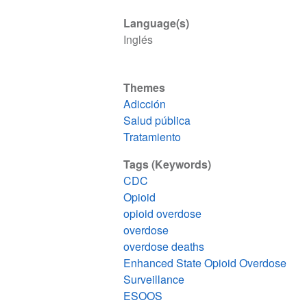
Language(s)
Inglés
Themes
Adicción
Salud pública
Tratamiento
Tags (Keywords)
CDC
Opioid
opioid overdose
overdose
overdose deaths
Enhanced State Opioid Overdose
Surveillance
ESOOS