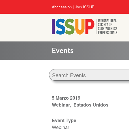
Pasar
User
Abrir sesión
Join ISSUP
al
account
contenido
menu
principal
Events
5 Marzo 2019
Webinar
Estados Unidos
Event Type
Webinar