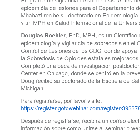
Programa de vigilancia de sobredosis. Antes d
epidemióia de lesiones para el Departamento 
Mbabazi recibe su doctorado en Epidemiología 
y un MPH en Salud Internacional de la Universi
, PhD, MPH, es un Científico 
Douglas Roehler
epidemiología y vigilancia de sobredosis en el
Control de Lesiones de los CDC, donde apoya l
la Sobredosis de Opioides estatales mejorados
Completó una beca de investigación postdoctor
Center en Chicago, donde se centró en la preven
Doug recibió su doctorado de la Escuela de Sal
Michigan.
Para registrarse, por favor visite:
https://register.gotowebinar.com/register/393
Después de registrarse, recibirá un correo elec
información sobre cómo unirse al seminario we