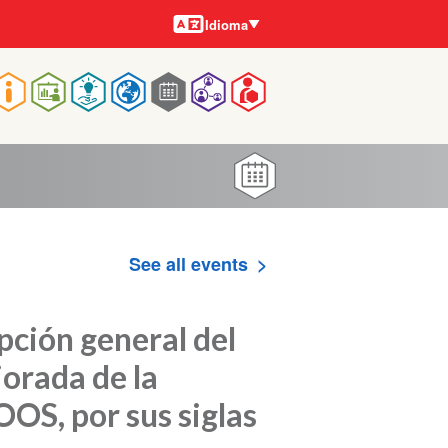
Idiomas
Idioma
Main
navigation
See all events
pción general del
orada de la
OOS, por sus siglas