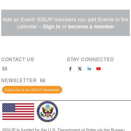
Share
Share
Share
Share
Share
Share
on
on
on
on
on
via
Twitter
Facebook
LinkedIn
WhatsApp
Facebook
email
Add an Event: ISSUP members can add Events to the
Messenger
calendar –
or
Sign in
become a member
CONTACT US
STAY CONNECTED
NEWSLETTER
Subscribe to the ISSUP Newsletter
ISSUP is funded by the U.S. Department of State via the Bureau