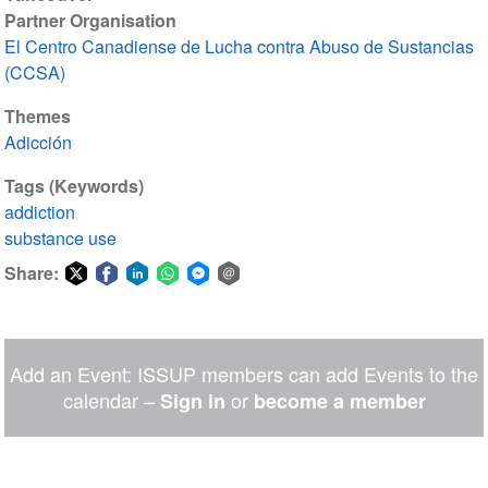
Partner Organisation
El Centro Canadiense de Lucha contra Abuso de Sustancias
(CCSA)
Themes
Adicción
Tags (Keywords)
addiction
substance use
Share:
Share
Share
Share
Share
Share
Share
on
on
on
on
on
via
Twitter
Facebook
LinkedIn
WhatsApp
Facebook
email
Add an Event: ISSUP members can add Events to the
Messenger
calendar –
or
Sign in
become a member