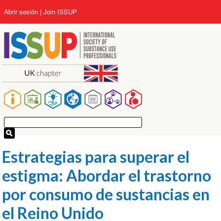
Pasar
User
Abrir sesión
Join ISSUP
al
account
contenido
menu
principal
Main
navigation
Estrategias para superar el
estigma: Abordar el trastorno
por consumo de sustancias en
el Reino Unido