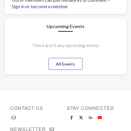
Sign in
or
become a member
DeWayne
Harrison,
Ph.D.
Upcoming Events
There aren't any upcoming events
All Events
CONTACT US
STAY CONNECTED
NEWSLETTER