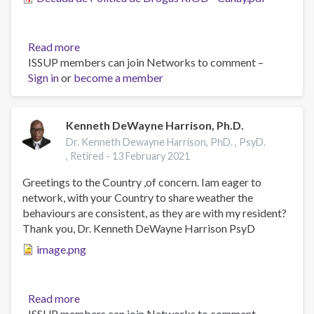
Read more
about
ISSUP members can join Networks to comment –
Balance
Sign in
or
become a member
de
una
década
de
Kenneth DeWayne Harrison, Ph.D.
política
Dr. Kenneth Dewayne Harrison, PhD. , PsyD.
de
, Retired -
13 February 2021
drogas:
Greetings to the Country ,of concern. Iam eager to
Avances
network, with your Country to share weather the
y
behaviours are consistent, as they are with my resident?
Retos-
Thank you, Dr. Kenneth DeWayne Harrison PsyD
por
Roberto
image.png
Canay
Read more
about
ISSUP members can join Networks to comment –
Kenneth