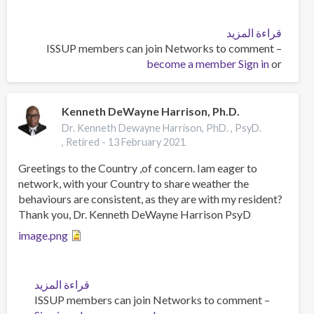
قراءة المزيد
عن
تقييم
ISSUP members can join Networks to comment –
or
Sign in
عقد
become a member
من
سياسة
المخدرات:
Kenneth DeWayne Harrison, Ph.D.
التقدم
Dr. Kenneth Dewayne Harrison, PhD. , PsyD.
والتحديات
, Retired -
13 February 2021
-
Greetings to the Country ,of concern. Iam eager to
بقلم
network, with your Country to share weather the
روبرتو
behaviours are consistent, as they are with my resident?
كاناي
Thank you, Dr. Kenneth DeWayne Harrison PsyD
image.png
عن
قراءة المزيد
ISSUP members can join Networks to comment –
Kenneth