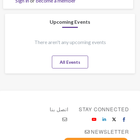
Sign in
or
become a member
DeWayne
Harrison,
Ph.D.
Upcoming Events
There aren't any upcoming events
All Events
STAY CONNECTED
اتصل بنا
NEWSLETTER