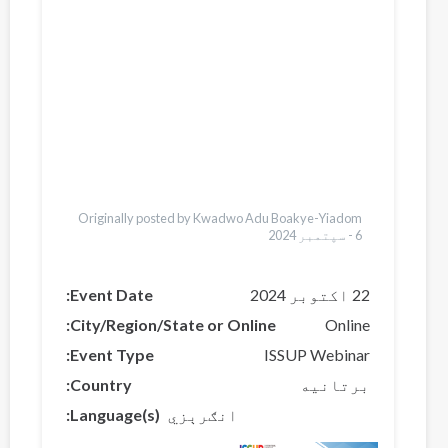
Қазақ
Pусский
Dari
Bahasa Indonesia
Ελληνικά
Česky
Italiano
Urdu
Türkçe
Vietnamese
Originally posted by Kwadwo Adu Boakye-Yiadom
6 سپتمبر 2024
-
22 اکتوبر 2024
Event Date
City/Region/State or Online
Online
Event Type
ISSUP Webinar
برتانیه
Country
انګرېزي
Language(s)