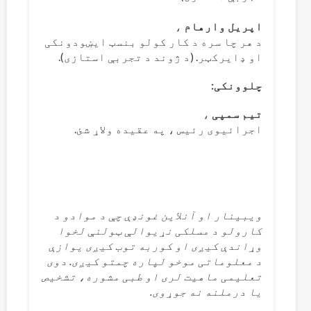
اپریل وارهام
،
د هر چا سره د کار کولو بنسټ ایښودونکی
او ډایرکټر. (د ژوند د تجربې استازی).
چلوونکی:
تیم سمپی
،
اجرائیوی رئیس ، په عقیده ولاړ شئ.
ویبینار او آنلاین غونډې چې د موادو د
کارولو د مسلکی نړیوالې ټولنې لخوا
وړاندې کیږی او کوربه توب کیږی یوازې
د معلوماتی موخو لپاره چمتو کیږی. دوی
تعلیمی ماهیت لری او طبی مشوره، تشخیص
یا درملنه نه جوړوی.