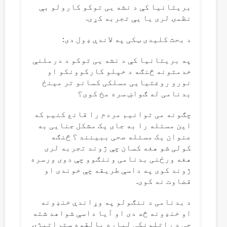
بریتانیا کې د نشه یی توکو کارولو بې
نظمۍ لری یا یې تجربه کړی.
د بحث کلیدی ټکی په لاندې ډول دی:
په بریتانیا کې د نشه یی توکو د درملنې
خدمتونه څنګه د خپلو کارکوونکو او
نورو روغتیایی مسلکی کسانو تر مینځ
بدنامی له ګواښ سره مخ کوی؟
چګونه می توانیم مردم را قانع کنیم که
این مسئله را به جای یک مشکل جنایی به
عنوان یک مسئله صحی ببینند ؟ څنګه
کولی شو هغه کسان چې ژوند تجربه لری
هغه ورځنی بدنامی وننګوو چې دوی ورسره
ژوند کوی په داسې طریقه چې خوندی او
قضاوت نه کوی.
د بدنامی د ننګولو په وړاندې خنډونه
او خنډونه څه دی او آیا داسې شواهد شته
چې د راتلونکې لپاره بالقوه ستراتیژۍ