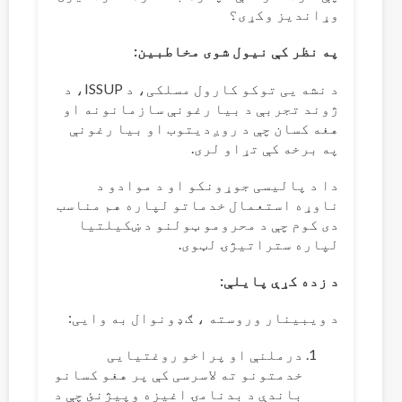
وړاندیز وکړی؟
په نظر کې نیول شوی مخاطبین:
د نشه یی توکو کارول مسلکی، د ISSUP، د
ژوند تجربې د بیا رغونې سازمانونه او
هغه کسان چې د روږدیتوب او بیا رغونې
په برخه کې تړاو لری.
دا د پالیسی جوړونکو او د موادو د
ناوړه استعمال خدماتو لپاره هم مناسب
دی کوم چې د محرومو ټولنو د ښکیلتیا
لپاره ستراتیژۍ لټوی.
د زده کړې پایلې:
د ویبینار وروسته ، ګډونوال به وایی:
درملنې او پراخو روغتیایی
خدمتونو ته لاسرسی کې پر هغو کسانو
باندې د بدنامۍ اغیزه وپیژنئ چې د