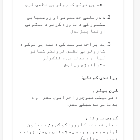
نشه یی توکو کارولو بې نظمۍ لری
د درملنې خدمتونو او روغتیایی
سکټور کې د ناوړه کړنو د ننګونې
اړتیا پیژندل
په پراخه ټولنه کې د نشه یی توکو د
کارولو بې نظمۍ لرونکو کسانو
لپاره د بدنامی د ننګولو
ستراتیژۍ وپلټئ
وړاندې کونکی:
کرن بیګز
،
د فونیکس فیوچرز اجرایوی مشر او د
بدنامی ضد شبکې مشر.
کریس بارنز
،
د ملی خدمت د کاروونکو ګډون د بدلون
لپاره رهبر، وده په ژوندۍ بڼه (د ژوند د
تجربې استازی).