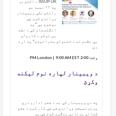
ISSUP UK د اکتوبر
په ۲۲ نیټه یو
راتلونکې ویبینار
وړاندې کوی چې
موضوع یې "په
انګلستان کې د نشه
یی توکو د کارولو
بې نظمۍ ته د ختمولو ستراتیژۍ" په اړه
دی.
وخت: 2:00 PM London | 9:00 AM EST
د ویبینار لپاره نوم لیکنه
وکړئ
په دې ویبینار کې به د هغو ادارو درې
پریزنټیشن وړاندې شی چې کار کوی د هغو
کسانو بدنامی ننګوی کوم چې په