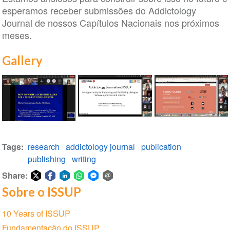
esperamos receber submissões do Addictology
Journal de nossos Capítulos Nacionais nos próximos
meses.
Gallery
Oficina
Oficina
Oficina
de
de
de
Tags
research
addictology journal
publication
redação
redação
redação
publishing
writing
de
de
de
diários
diários
Share:
diários
Sobre o ISSUP
Share
Share
Share
Share
Share
Share
on
on
on
on
on
via
Seção
10 Years of ISSUP
Twitter
Facebook
LinkedIn
WhatsApp
Facebook
email
de
Fundamentação do ISSUP
Messenger