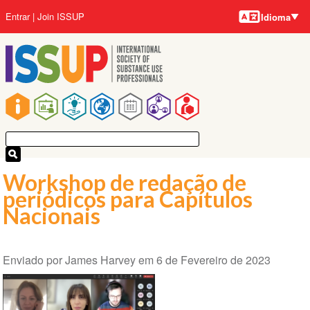
Idiomas
Pular
Menu
Entrar
Join ISSUP
Idioma
para
da
o
conta
conteúdo
do
principal
usuário
Navegação
principal
Workshop de redação de
periódicos para Capítulos
Nacionais
Enviado por
James Harvey
em
6 de Fevereiro de 2023