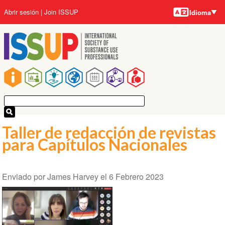
Idiomas
Pasar
User
Abrir sesión
Join ISSUP
Idioma
al
account
contenido
menu
principal
Main
navigation
Taller de redacción de revistas
para Capítulos Nacionales
Enviado por
James Harvey
el
6 Febrero 2023