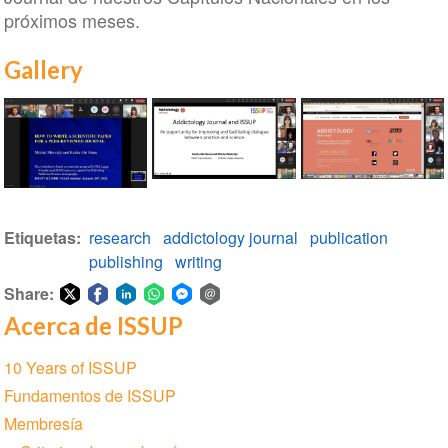
próximos meses.
Gallery
Taller
Taller
Taller
de
de
de
Etiquetas
research
addictology journal
publication
redacción
redacción
redacción
publishing
writing
de
de
de
diarios
diarios
Share:
diarios
Acerca de ISSUP
Share
Share
Share
Share
Share
Share
on
on
on
on
on
via
Section
10 Years of ISSUP
Twitter
Facebook
LinkedIn
WhatsApp
Facebook
email
navigation
Fundamentos de ISSUP
Messenger
Membresía