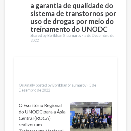
a garantia de qualidade do
sistema de transtornos por
uso de drogas por meio do
treinamento do UNODC
Shared by Borikhan Shaumarov -
5 de Dezembro de
2022
Traduções
English
Қазақ
Pashto
Italiano
Originally posted by Borikhan Shaumarov -
5 de
Dezembro de 2022
O Escritório Regional
do UNODC para a Ásia
Central (ROCA)
realizou um
Treinamento Nacional