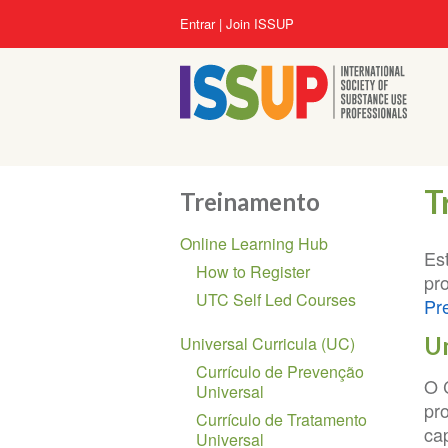
Pular
Menu
Entrar
Join ISSUP
para
da
o
conta
conteúdo
do
principal
usuário
T
Treinamento
Seção
Online Learning Hub
de
Es
How to Register
Navegação
pr
UTC Self Led Courses
Pr
U
Universal Curricula (UC)
Currículo de Prevenção
O 
Universal
pr
Currículo de Tratamento
ca
Universal