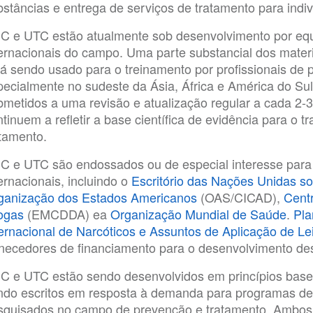
bstâncias e entrega de serviços de tratamento para indiv
C e UTC estão atualmente sob desenvolvimento por equi
ternacionais do campo. Uma parte substancial dos materia
tá sendo usado para o treinamento por profissionais de
pecialmente no sudeste da Ásia, África e América do Sul
bmetidos a uma revisão e atualização regular a cada 2-3
tinuem a refletir a base científica de evidência para o 
atamento.
C e UTC são endossados ou de especial interesse para
ernacionais, incluindo o
Escritório das Nações Unidas s
ganização dos Estados Americanos
(OAS/CICAD),
Cent
ogas
(EMCDDA) ea
Organização Mundial de Saúde
.
Pla
ternacional de Narcóticos e Assuntos de Aplicação de Le
rnecedores de financiamento para o desenvolvimento des
C e UTC estão sendo desenvolvidos em princípios base
ndo escritos em resposta à demanda para programas de
squisados no campo de prevenção e tratamento. Ambos o