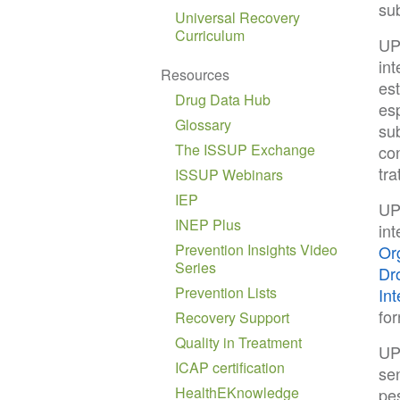
su
Universal Recovery
Curriculum
UP
in
Resources
es
Drug Data Hub
es
Glossary
su
The ISSUP Exchange
con
tr
ISSUP Webinars
IEP
UP
INEP Plus
int
Prevention Insights Video
Or
Series
Dr
Prevention Lists
In
fo
Recovery Support
Quality in Treatment
UP
ICAP certification
se
HealthEKnowledge
pe