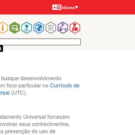
Idiomas
Idioma
Navegação
rincipal
e busque desenvolvimento
m foco particular no
Currículo de
rsal
(UTC).
ratamento Universal fornecem
nvolver seus conhecimentos,
da prevenção do uso de