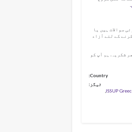
.
ئی سوالات ہیں یا
رنے کے لئے آزاد
 شکریہ. ہم آپ کو
Country
ٹیگز
ISSUP Greec