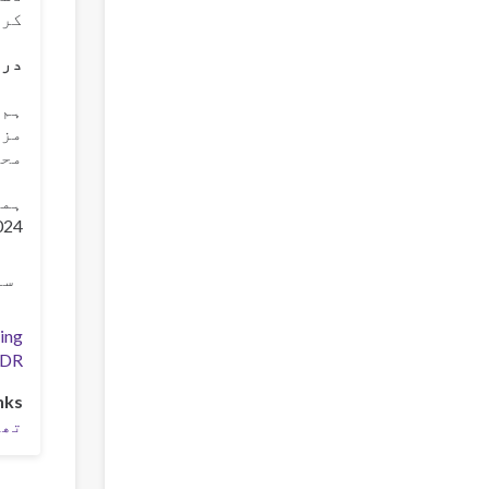
کرن
درخو
ہم 
مزی
محس
ہما
2024 میں تھیسالونیکی میں خوش آمد
سل
ing
DDR
nks
تھیسالونی