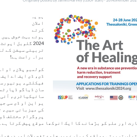
Originally posted by James Harvey (ISSUP staff) -
28 November 202
раїнська
Pусский
Indonesia
ہم یہ
Ελληνικά
اعلان
etnamese
کرتے
ہوئے بہت خوش ہیں 
2024 گلوبل ایون
تربیتی سیشن کے لئ
براہ راست ہے!
کولمبو پلان، او اے
ڈی، ڈی ایف اے ایف،
فیکلٹی، یونیورسٹ
سان ڈیاگو ڈپارٹم
سائیکیاٹری، آئی س
یو این او ڈی سی ج
کی میزبانی میں، ت
پروگرام مختلف ڈوم
رت اور علم کو بڑھانے کا ایک انوکھا موقع پیش کرتا ہے۔
یاب تربیتی مواقع کے بارے میں جامع تفصیلات اور درخواس