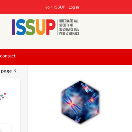
Skip
Join ISSUP
Log in
to
main
content
 contact
n page