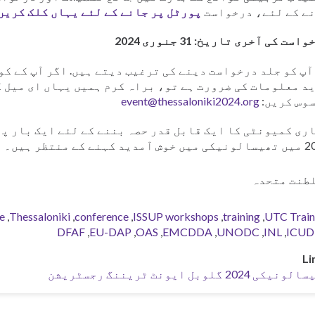
ے کے لئے، درخواست
پورٹل پر جانے کے لئے یہاں کلک کریں
است کی آخری تاریخ: 31 جنوری 2024
آپ کو جلد درخواست دینے کی ترغیب دیتے ہیں. اگر آپ کے کو
د معلومات کی ضرورت ہے تو، براہ کرم ہمیں یہاں ای میل ک
وس کریں:
event@thessaloniki2024.org
ری کمیونٹی کا ایک قابل قدر حصہ بننے کے لئے ایک بار پھر
ید کہنے کے منتظر ہیں۔
طنت متحدہ
e
Thessaloniki
conference
ISSUP workshops
training
UTC Train
DFAF
EU-DAP
OAS
EMCDDA
UNODC
INL
ICU
Li
کی 2024 گلوبل ایونٹ ٹریننگ رجسٹریشن