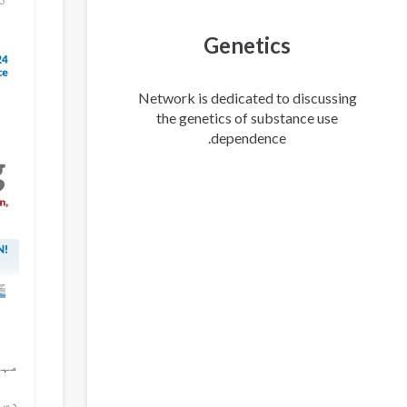
3
Genetics
Network is dedicated to discussing
the genetics of substance use
dependence.
مہا
دست