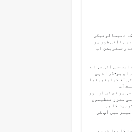
Ук
Bahasa 
Vi
کہ تھیسالونیکی
ٹ میں ذاتی طور پر
ے رجسٹریشن اب
 ایس-سی آئی سی اے
 ای یو-ڈی اے پی
ی آف کیلیفورنیا
نٹ آف
ی یو ڈی ڈی آر اور
یسی معزز تنظیموں
ربیت کا یہ
ینز میں آپ کی
ت کا عمل شروع