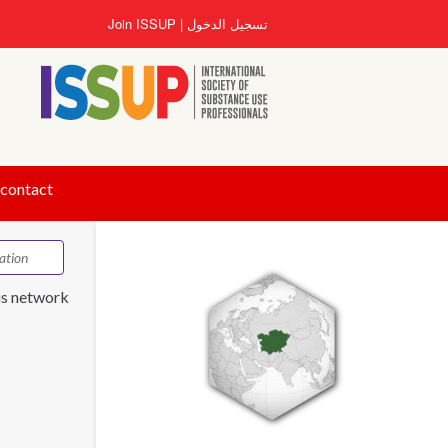
تجاوز
تسجيل الدخول
Join ISSUP
إلى
المحتوى
الرئيسي
 contact
is network.