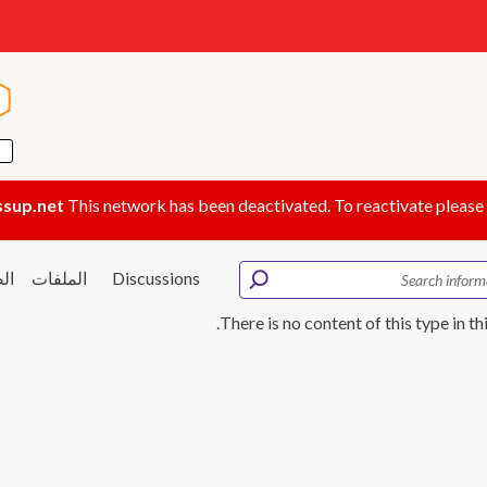
ا
ا
ssup.net
This network has been deactivated. To reactivate please
Discussions
الملفات
ال
There is no content of this type in th