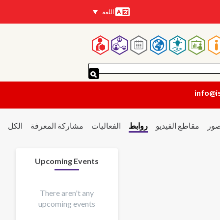
اللغة
اللغات
لقائمة
لرئيسية
info@i
صور
مقاطع الفيديو
روابط
الفعاليات
مشاركة المعرفة
الكل
Upcoming Events
There aren't any
upcoming events