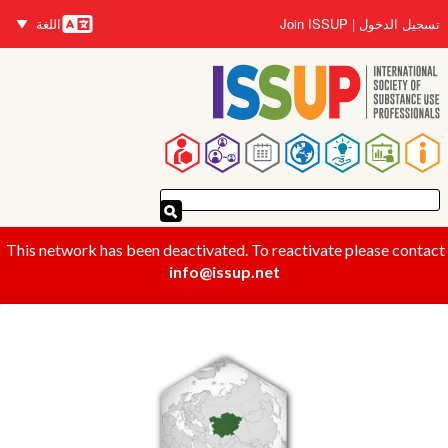
تجاوز
تسجيل الدخول
Join ISSUP
اللغة
إلى
اللغات
المحتوى
الرئيسي
القائمة
الرئيسية
This network has been deactivated. To reactivate please contact
info@issup.net