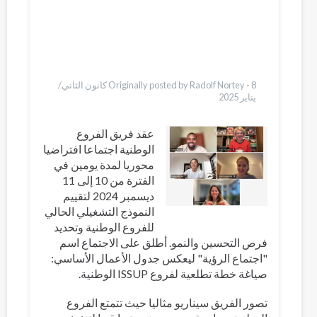
Bahasa Indonesia
Ελληνικά
Italiano
Urdu
Türkçe
Originally posted by Radolf Nortey -
8 كانون الثاني/
يناير 2025
عقد فريق الفروع
الوطنية اجتماعا افتراضيا
محوريا لمدة يومين في
الفترة من 10 إلى 11
ديسمبر 2024 لتقييم
النموذج التشغيلي الحالي
للفروع الوطنية وتحديد
فرص التحسين والنمو. أطلق على الاجتماع اسم
"اجتماع الرؤية" ليعكس جدول الأعمال الأساسي:
صياغة خطة تطلعية لفروع ISSUP الوطنية.
تصور الفريق سيناريو مثاليا حيث تتمتع الفروع