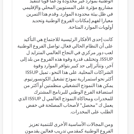
الوطنية بموارد غير محدودة ودعما قويا لتنفيذ
مشاريع مؤثرة على المستويين المحلي والإقليمي
في ظل بيئة محدودة الموارد. وقدم هذا التمرين
معيارا لفهم إمكانات الفروع الوطنية وتحديد
أولويات الموارد المتاحة.
كانت إحدى الأفكار الرئيسية للاجتماع هي التأكيد
على أن النظام الحالي فعال. تواصل الفروع الوطنية
لعب دور مركزي في النجاح العالمي المتزايد ل
ISSUP. وتختلف قدرة وقوة هذه الفروع من بلد إلى
آخر، وتتأثر إلى حد كبير بتوافر الموارد وقوة
الشراكات المحلية. على هذا النحو ، تميل ISSUP
أكثر نحو استمرارية نموذج تشغيل الكونسورتيوم.
يمكن هذا النموذج التشغيلي منظمتين أو أكثر من
استضافة الفرع الوطني للبرنامج المشترك
للمخدرات ومحاكاة النموذج العالمي ل ISSUP الذي
يعمل ك "محصل" لأصحاب المصلحة في خفض
الطلب على المخدرات.
ومن المجالات الأساسية الأخرى للتنمية تعزيز
الفروع الوطنية كمقدمي تدريب فعالين يقدمون