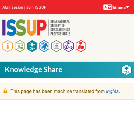
Idiomas
Pasar
User
Abrir sesión
Join ISSUP
Idioma
al
account
contenido
menu
principal
Main
navigation
Knowledge Share
Mensaje
This page has been machine translated from
Inglés
.
de
advertencia