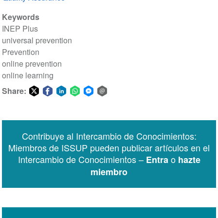
Keywords
INEP Plus
universal prevention
Prevention
online prevention
online learning
Share:
Share
Share
Share
Share
Share
Share
on
on
on
on
on
via
Twitter
Facebook
LinkedIn
WhatsApp
Facebook
email
Contribuye al Intercambio de Conocimientos:
Messenger
Miembros de ISSUP pueden publicar artículos en el
Intercambio de Conocimientos –
o
Entra
hazte
miembro